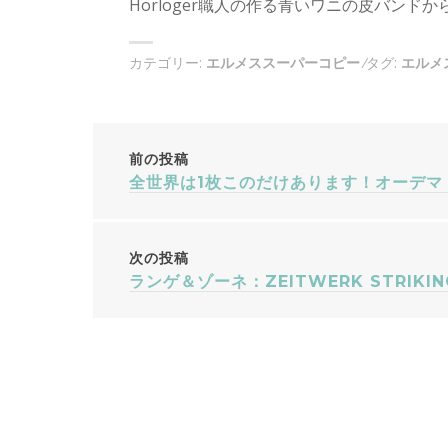
Horloger職人の作る青いワニの皮バンド
カテゴリー:
エルメススーパーコピー
タグ:
エルメ
投
前の投稿
全世界は1枚このだけあります！オーデマ・
稿
ナ
次の投稿
ランゲ＆ゾーネ：ZEITWERK STRIK
ビ
ゲ
ー