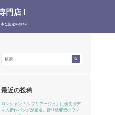
門店 !
本全国送料無料!
検
索
:
最近の投稿
ロンシャン「ル プリアージュ」に横長ボデ
ィの新作バッグが登場、折り紙着想のワン