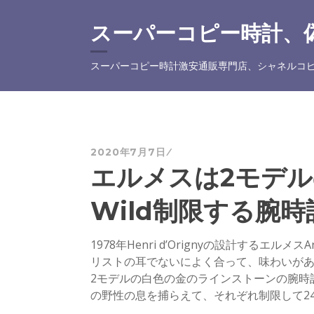
コ
ン
スーパーコピー時計、偽
テ
ン
スーパーコピー時計激安通販専門店、シャネルコピ
ツ
へ
ス
キ
ッ
2020年7月7日
プ
エルメスは2モデルのA
Wild制限する腕
1978年Henri d’Orignyの設計するエ
リストの耳でないによく合って、味わいがある
2モデルの白色の金のラインストーンの腕時
の野性の息を捕らえて、それぞれ制限して2