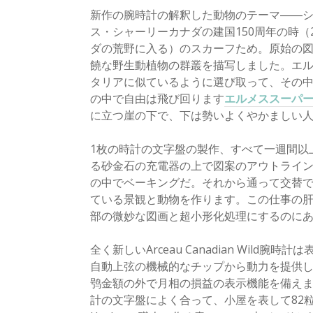
新作の腕時計の解釈した動物のテーマ――
ス・シャーリーカナダの建国150周年の時（2017年
ダの荒野に入る）のスカーフため。原始の
饒な野生動植物の群叢を描写しました。エ
タリアに似ているように選び取って、その
の中で自由は飛び回ります
エルメススーパ
に立つ崖の下で、下は勢いよくやかましい
1枚の時計の文字盤の製作、すべて一週間以
る砂金石の充電器の上で図案のアウトライ
の中でベーキングだ。それから通って交替
ている景観と動物を作ります。この仕事の
部の微妙な図画と超小形化処理にするのに
全く新しいArceau Canadian Wil
自動上弦の機械的なチップから動力を提供
鸮金額の外で月相の損益の表示機能を備え
計の文字盤によく合って、小屋を表して82