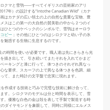
シロクマと雪鸮――すべてイギリスの芸術家のアリ
）の設計する“Intothe Canadian Wild”（カナ
図画はカナダの広い領土の上の自然な貴重な宝物、豊
ルメスはこの第一の大自然の賛美歌の中から２つのイ
中はひとつのケベックのシンボルで、雪鸮はオーロラ
ーコピー
；その他にひとつのはシロクマと幼い子の氷
人を魅惑する生物に生息するのです。
上の時間を使いが必要です。職人達は先にきらきら光
ンを描き出して、引き続いてまたそれを入れてかまど
でベーキングと漆に行って、体つきのそれぞれ異なっ
肝心な要求、スカーフの上で異なる体つきを色調、細
あって、また時計の文字盤で忠実に現れます。
d腕時計は表を作成する技術と巧みで完璧な技術に解け合って、
します。シロクマのモデルは分と時間を表示して、雪
ます。優雅な白色の金は殻を表して手製で製造する時
粒のダイヤモンドを象眼して、同時に同様にエルメス