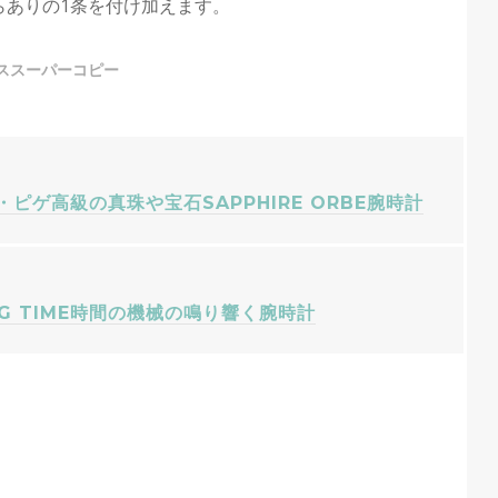
からありの1条を付け加えます。
ススーパーコピー
ピゲ高級の真珠や宝石SAPPHIRE ORBE腕時計
ING TIME時間の機械の鳴り響く腕時計