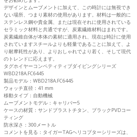
をお勧めします。
デザインとムーブメントに加えて、この時計には無視でき
ない場所、つまり素材の使用があります。材料は一般的に
ステンレス鋼や貴金属、または現在それに使用されている
セラミック材料と共通ですが、炭素繊維材料はまれです。
炭素繊維自体が本体の素材に適用され、現在は時計に使用
されていますスチールよりも軽量であることに加えて、よ
り耐摩耗性があり、よりおしゃれでより若く、そして現代
のトレンドに応えます。
タグホイヤーコンペティティブダイビングシリーズ
WBD218A.FC6445
製品モデル：WBD218A.FC6445
ウォッチ直径：41 mm
移動タイプ：自動機械
ムーブメントモデル：キャリバー5
ケースの材質：サンドブラストチタン、ブラックPVDコー
ティング
防水深さ：300メートル
コメントを見る：タイガーTAGヘリコプターシリーズは、