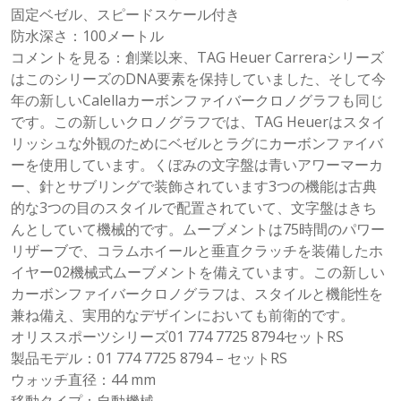
固定ベゼル、スピードスケール付き
防水深さ：100メートル
コメントを見る：創業以来、TAG Heuer Carreraシリーズ
はこのシリーズのDNA要素を保持していました、そして今
年の新しいCalellaカーボンファイバークロノグラフも同じ
です。この新しいクロノグラフでは、TAG Heuerはスタイ
リッシュな外観のためにベゼルとラグにカーボンファイバ
ーを使用しています。くぼみの文字盤は青いアワーマーカ
ー、針とサブリングで装飾されています3つの機能は古典
的な3つの目のスタイルで配置されていて、文字盤はきち
んとしていて機械的です。ムーブメントは75時間のパワー
リザーブで、コラムホイールと垂直クラッチを装備したホ
イヤー02機械式ムーブメントを備えています。この新しい
カーボンファイバークロノグラフは、スタイルと機能性を
兼ね備え、実用的なデザインにおいても前衛的です。
オリススポーツシリーズ01 774 7725 8794セットRS
製品モデル：01 774 7725 8794 – セットRS
ウォッチ直径：44 mm