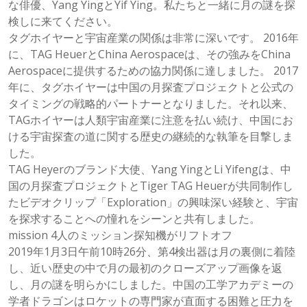
な俳優、Yang YingとYif Ying。私たちと一緒に月の謎を探
検しに来てください。
タグホイヤーと宇宙産業の関係は非常に深いです。 2016年
に、TAG HeuerとChina Aerospaceは、その強みをChina
Aerospaceに提供するための協力関係に達しました。 2017
年に、タグホイヤーは中国の月探査プロジェクトと公式の
タイミングの戦略的パートナーとなりました。それ以来、
TAGホイヤーは人類宇宙産業に注意を払い続け、中国にお
ける宇宙探査の道に関する歴史の継続的な執筆を目撃しま
した。
TAG Heyerのブランド大使、Yang YingとLi Yifengは、中
国の月探査プロジェクトとTiger TAG Heuerが共同制作し
たビデオクリップ「Exploration」の興味深い経験と、宇宙
を探求することへの憧れをシーンと共有しました。
mission 4人のミッション探知機がリフトオフ
2019年1月3日午前10時26分、第4検出器は月の裏側に着陸
し、近い歴史の中で月の最初のクローズアップ画像を返
し、月の謎を明らかにしました。中国の工学アカデミーの
学者ドラゴンはロケットの専門家が直面する困難と圧力を