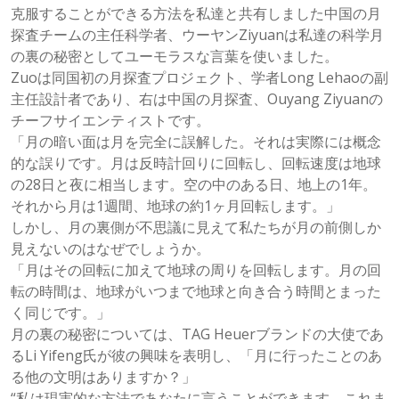
克服することができる方法を私達と共有しました中国の月
探査チームの主任科学者、ウーヤンZiyuanは私達の科学月
の裏の秘密としてユーモラスな言葉を使いました。
Zuoは同国初の月探査プロジェクト、学者Long Lehaoの副
主任設計者であり、右は中国の月探査、Ouyang Ziyuanの
チーフサイエンティストです。
「月の暗い面は月を完全に誤解した。それは実際には概念
的な誤りです。月は反時計回りに回転し、回転速度は地球
の28日と夜に相当します。空の中のある日、地上の1年。
それから月は1週間、地球の約1ヶ月回転します。」
しかし、月の裏側が不思議に見えて私たちが月の前側しか
見えないのはなぜでしょうか。
「月はその回転に加えて地球の周りを回転します。月の回
転の時間は、地球がいつまで地球と向き合う時間とまった
く同じです。」
月の裏の秘密については、TAG Heuerブランドの大使であ
るLi Yifeng氏が彼の興味を表明し、「月に行ったことのあ
る他の文明はありますか？」
“私は現実的な方法であなたに言うことができます。これま