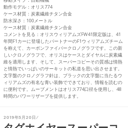
移動タイプ：自動機械
動作モデル：オリス774
ケース材質：炭素繊維チタン合金
防水深さ：100メートル
ケース材質：炭素繊維チタン合金
コメントを見る：オリスウィリアムズFW41限定版は、41
年間F1カーに登場したパートナーのF1ウィリアムズチーム
を称えて、カーボンファイバークロノグラフです。この新
しいクロノグラフで、オリスはケースとダイヤルに炭素繊
維を適用します、そして、スーパーコピーその質感は情熱
と情熱でいっぱいのサーキットの私道を思い出させます。
文字盤のクロノグラフ針は、ブラックの文字盤に当たるウ
ィリアムズの有名な青い装飾でできており、情報を読むの
に便利です。ムーブメントはオリス774口径を使用し、48
時間のパワーリザーブを提供します。
2019年5月20日
タグホイヤースーパーコ