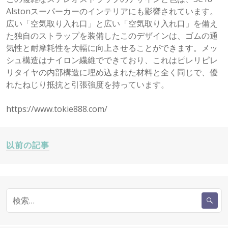
Alstonスーパーカーのインテリアにも影響されています。
広い「空気取り入れ口」と広い「空気取り入れ口」を備え
た独自のストラップを装備したこのデザインは、ゴムの通
気性と耐摩耗性を大幅に向上させることができます。メッ
シュ構造はナイロン繊維でできており、これはピレリピレ
リタイヤの内部構造に埋め込まれた材料と全く同じで、優
れたねじり抵抗と引張強度を持っています。
https://www.tokie888.com/
投
以前の記事
稿
検
ナ
索
:
ビ