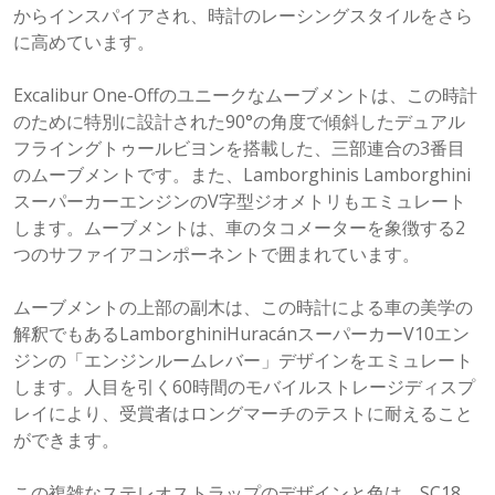
からインスパイアされ、時計のレーシングスタイルをさら
に高めています。
Excalibur One-Offのユニークなムーブメントは、この時計
のために特別に設計された90°の角度で傾斜したデュアル
フライングトゥールビヨンを搭載した、三部連合の3番目
のムーブメントです。また、Lamborghinis Lamborghini
スーパーカーエンジンのV字型ジオメトリもエミュレート
します。ムーブメントは、車のタコメーターを象徴する2
つのサファイアコンポーネントで囲まれています。
ムーブメントの上部の副木は、この時計による車の美学の
解釈でもあるLamborghiniHuracánスーパーカーV10エン
ジンの「エンジンルームレバー」デザインをエミュレート
します。人目を引く60時間のモバイルストレージディスプ
レイにより、受賞者はロングマーチのテストに耐えること
ができます。
この複雑なステレオストラップのデザインと色は、SC18