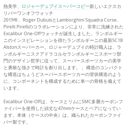
熱美学、
ロジャーデュブイスーパーコピー
新しいエクスカ
リバーワンオフウォッチ
2019年、Roger DubuisとLamborghini Squadra Corse、
Pirelli Pirelliのコラボレーションにより、非常に洗練された
Excalibur One-Offウォッチが誕生しました。ランボルギー
ニのインスピレーションを得たランボルギーニの最新SC18
Alstonスーパーカー。ロジャーデュブイの時計職人は、ラ
ンボルギーニスクアドラコルセランボルギーニスポーツ部
門のデザイン哲学に従って、スーパースポーツカーの美学
と勇敢な強さで時計を創り出します。 。構造のコンパクト
な構造はちょうどスーパースポーツカーの管状構造のよう
に、コンポーネントを構成するために単一の骨格を備えて
います。
Excalibur One-Offは、ケースとリムにSMC多層カーボンフ
ァイバーを使用した頑丈な47mmケースとペアになってい
ます。本体（ケースの中央）は、織られたカーボンファイ
バー製です。