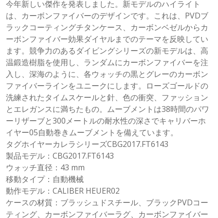
今年新しい傑作を発表しました。新モデルのハイライト
は、カーボンファイバーのデザインです。これは、PVDブ
ラックコーティングチタンケース、カーボンベゼルからカ
ーボンファイバー効果ダイヤルまでのテーマを反映してい
ます。競争力のあるダイビングシリーズの新モデルは、高
温鍛造樹脂を使用し、ランダムにカーボンファイバーを注
入し、深海のように、各ウォッチの黒とグレーのカーボン
ファイバーラインをユニークにします。ローズゴールドの
洗練されたタイムスケールと針、色の衝突、ファッション
とエレガンスに満ちたもの。ムーブメントは38時間のパワ
ーリザーブと300メートルの耐水性の深さでキャリバーホ
イヤー05自動巻きムーブメントを備えています。
タグホイヤーカレラシリーズCBG2017.FT6143
製品モデル：CBG2017.FT6143
ウォッチ直径：43 mm
移動タイプ：自動機械
動作モデル：CALIBER HEUER02
ケースの材質：ブラッシュドスチール、ブラックPVDコー
ティング、カーボンファイバーラグ、カーボンファイバー