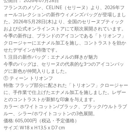
公開日： 2026年07月28日
フランスのメゾン、CELINE（セリーヌ）より、2026年フ
ォールコレクションの新作ウィメンズバッグが登場しまし
た。2026年5月28日(木)より、全国のセリーヌブティック
および公式オンラインストアにて順次展開されています。
今季の新作は、ブランドのアイコンである「トリオンフ」
クロージャーにエナメル加工を施し、コントラストを効か
せたデザインが特徴です。
1. 注目の新作バッグ：エナメルの輝きが魅力
今季のバッグは、セリーヌの代表的な3つのアイコンバッ
グに新色が仲間入りしました。
① ティーン トリオンフ
特徴: フラップ部分に配された「トリオンフ」クロージャー
に、手作業で仕上げたエナメル加工を施しました。レザー
とのコントラストが新鮮な印象を与えます。
カラー: ホワイトコットン/ブラック、ブラック/ウルトラブ
ルー、シラー/ホワイトコットンの3色展開。
価格: 605,000円（税込・予定価格）
サイズ: W18 x H13.5 x D7 cm