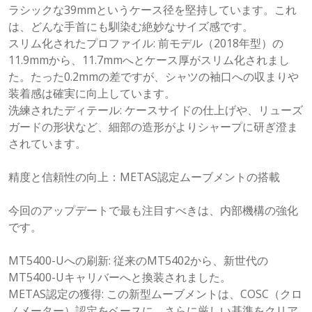
ラシックな39mmというケース径を堅持しています。これ
は、どんな手首にも馴染む絶妙なサイズ感です。
スリム化されたプロファイル: 前モデル（2018年型）の
11.9mmから、11.7mmへとケース厚がスリム化されまし
た。たった0.2mmの差ですが、シャツの袖口への収まりや
装着感は確実に向上しています。
洗練されたディテール: ケースサイドの仕上げや、リューズ
ガードの形状など、細部の造形がよりシャープに研ぎ澄ま
されています。
精度と信頼性の向上：METAS認定ムーブメントの搭載
今回のアップデートで最も注目すべきは、内部機構の強化
です。
MT5400-Uへの刷新: 従来のMT5402から、新世代の
MT5400-Uキャリバーへと換装されました。
METAS認定の獲得: この新型ムーブメントは、COSC（クロ
ノメーター）認定をベースに、さらに厳しい基準をクリア