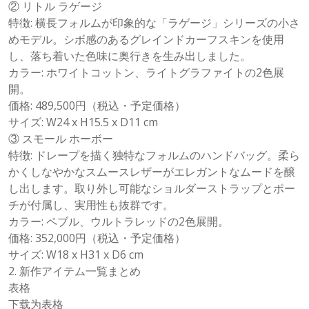
② リトル ラゲージ
特徴: 横長フォルムが印象的な「ラゲージ」シリーズの小さ
めモデル。シボ感のあるグレインドカーフスキンを使用
し、落ち着いた色味に奥行きを生み出しました。
カラー: ホワイトコットン、ライトグラファイトの2色展
開。
価格: 489,500円（税込・予定価格）
サイズ: W24 x H15.5 x D11 cm
③ スモール ホーボー
特徴: ドレープを描く独特なフォルムのハンドバッグ。柔ら
かくしなやかなスムースレザーがエレガントなムードを醸
し出します。取り外し可能なショルダーストラップとポー
チが付属し、実用性も抜群です。
カラー: ペブル、ウルトラレッドの2色展開。
価格: 352,000円（税込・予定価格）
サイズ: W18 x H31 x D6 cm
2. 新作アイテム一覧まとめ
表格
下载为表格