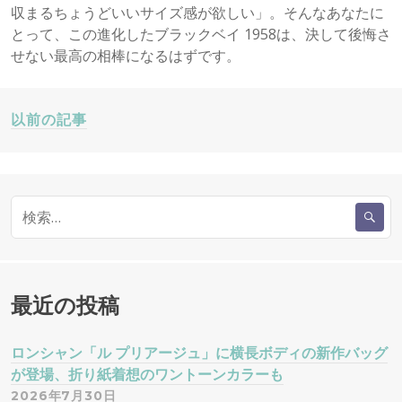
収まるちょうどいいサイズ感が欲しい」。そんなあなたに
とって、この進化したブラックベイ 1958は、決して後悔さ
せない最高の相棒になるはずです。
投
以前の記事
稿
検
ナ
索
:
ビ
ゲ
最近の投稿
ー
ロンシャン「ル プリアージュ」に横長ボディの新作バッグ
が登場、折り紙着想のワントーンカラーも
シ
2026年7月30日