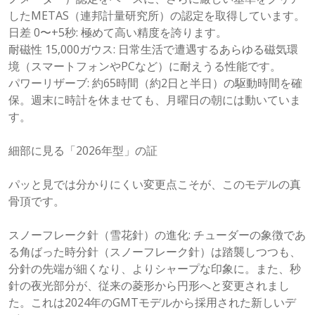
したMETAS（連邦計量研究所）の認定を取得しています。
日差 0〜+5秒: 極めて高い精度を誇ります。
耐磁性 15,000ガウス: 日常生活で遭遇するあらゆる磁気環
境（スマートフォンやPCなど）に耐えうる性能です。
パワーリザーブ: 約65時間（約2日と半日）の駆動時間を確
保。週末に時計を休ませても、月曜日の朝には動いていま
す。
細部に見る「2026年型」の証
パッと見では分かりにくい変更点こそが、このモデルの真
骨頂です。
スノーフレーク針（雪花針）の進化: チューダーの象徴であ
る角ばった時分針（スノーフレーク針）は踏襲しつつも、
分針の先端が細くなり、よりシャープな印象に。また、秒
針の夜光部分が、従来の菱形から円形へと変更されまし
た。これは2024年のGMTモデルから採用された新しいデ