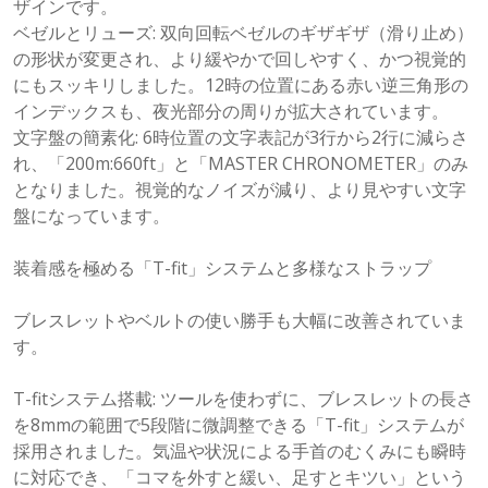
ザインです。
ベゼルとリューズ: 双向回転ベゼルのギザギザ（滑り止め）
の形状が変更され、より緩やかで回しやすく、かつ視覚的
にもスッキリしました。12時の位置にある赤い逆三角形の
インデックスも、夜光部分の周りが拡大されています。
文字盤の簡素化: 6時位置の文字表記が3行から2行に減らさ
れ、「200m:660ft」と「MASTER CHRONOMETER」のみ
となりました。視覚的なノイズが減り、より見やすい文字
盤になっています。
装着感を極める「T-fit」システムと多様なストラップ
ブレスレットやベルトの使い勝手も大幅に改善されていま
す。
T-fitシステム搭載: ツールを使わずに、ブレスレットの長さ
を8mmの範囲で5段階に微調整できる「T-fit」システムが
採用されました。気温や状況による手首のむくみにも瞬時
に対応でき、「コマを外すと緩い、足すとキツい」という