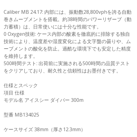
Caliber MB 24.17: 内部には、振動数28,800vphを誇る自動
巻きムーブメントを搭載。約38時間のパワーリザーブ（動
力蓄積）は、日常使いには十分な性能です。
0 Oxygen技術: ケース内部の酸素を徹底的に排除する独自
技術により、温度差や湿度変化による文字盤の曇りや、ム
ーブメントの酸化を防止。過酷な環境下でも安定した精度
を維持します。
500時間テスト: 出荷前に実施される500時間の品質テスト
をクリアしており、耐久性と信頼性はお墨付きです。
仕様とスペック
項目 仕様
モデル名 アイスシー ダイバー 300m
型番 MB134025
ケースサイズ 38mm（厚さ12.3mm）