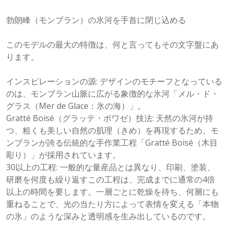
勃朗峰（モンブラン）の氷河を手首に閉じ込める
このモデルの最大の特徴は、何と言ってもその文字盤にあ
ります。
インスピレーションの源: デザインのモチーフとなっている
のは、モンブラン山脈に広がる象徴的な氷河「メル・ド・
グラス（Mer de Glace：氷の海）」。
Gratté Boisé（グラッテ・ボワゼ）技法: 天然の氷河が持
つ、粗くも美しい自然の肌理（きめ）を再現するため、モ
ンブランが誇る伝統的な手作業工程「Gratté Boisé（木目
彫り）」が採用されています。
30以上の工程: 一般的な量産品とは異なり、印刷、塗装、
研磨を何度も繰り返すこの工程は、完成までに通常の4倍
以上の時間を要します。一層ごとに乾燥を待ち、何層にも
重ねることで、光の当たり方によって表情を変える「本物
の氷」のような深みと透明感を生み出しているのです。