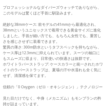
プロフェッショナルなダイバーズウォッチでありながら、
このモデルは驚くほど手首に馴染みます。
絶妙な38mmケース: 前モデルの41mmから最適化され、
38mmというユニセックスで着用できる黄金サイズに進化
しました。手首が細い方でも、もちろん女性でも、重苦し
さを感じさせずに装着できます。
驚異の薄さ: 300m防水というタフスペックを持ちながら、
ケース厚は12.3mmに抑えられています。スーツの袖口に
もスムーズに収まり、日常使いの快適さは抜群です。
ホワイトラバーストラップ: ケースカラーと統一されたホワ
イトのラバーストラップは、夏場の汗や水濡れも全く気に
せず、清潔感を保てます。
信頼の「0 Oxygen（ゼロ・オキシジェン）」テクノロジー
見た目だけでなく、中身（メカニズム）もモンブランの矜
持が詰まっています。