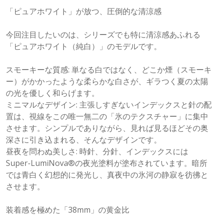
「ピュアホワイト」が放つ、圧倒的な清涼感
今回注目したいのは、シリーズでも特に清涼感あふれる
「ピュアホワイト（純白）」のモデルです。
スモーキーな質感: 単なる白ではなく、どこか煙（スモーキ
ー）がかかったような柔らかな白さが、ギラつく夏の太陽
の光を優しく和らげます。
ミニマルなデザイン: 主張しすぎないインデックスと針の配
置は、視線をこの唯一無二の「氷のテクスチャー」に集中
させます。シンプルでありながら、見れば見るほどその奥
深さに引き込まれる、そんなデザインです。
昼夜を問わぬ美しさ: 時針、分針、インデックスには
Super-LumiNova®の夜光塗料が塗布されています。暗所
では青白く幻想的に発光し、真夜中の氷河の静寂を彷彿と
させます。
装着感を極めた「38mm」の黄金比