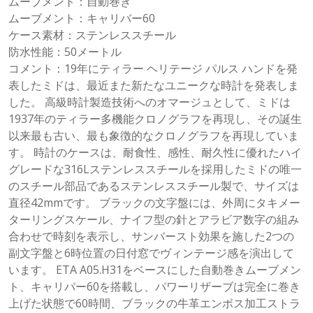
ムーブメント：自動巻き
ムーブメント：キャリバー60
ケース素材：ステンレススチール
防水性能：50メートル
コメント：19年にティラー ヘリテージ パルス ハンドを発
表したミドは、最近また新たなユニークな時計を発表しま
した。 高級時計製造技術へのオマージュとして、ミドは
1937年のティラー多機能クロノグラフを再現し、その誕生
以来最も古い、最も象徴的なクロノグラフを再現していま
す。 時計のケースは、耐食性、感性、耐久性に優れたハイ
グレードな316Lステンレススチールを採用したミドの唯一
のスチール部品であるステンレススチール製で、サイズは
直径42mmです。 ブラックの文字盤には、外周にタキメー
ターリングスケール、ナイフ型の針とアラビア数字の組み
合わせで時刻を表示し、サンバースト効果を施した2つの
副文字盤と6時位置の日付窓でヴィンテージ感を演出して
います。 ETA A05.H31をベースにした自動巻きムーブメン
ト、キャリバー60を搭載し、パワーリザーブは完全に巻き
上げた状態で60時間、ブラックの牛革エンボス加工ストラ