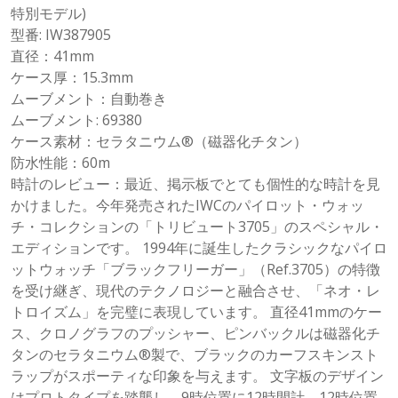
特別モデル)
型番: IW387905
直径：41mm
ケース厚：15.3mm
ムーブメント：自動巻き
ムーブメント: 69380
ケース素材：セラタニウム®（磁器化チタン）
防水性能：60m
時計のレビュー：最近、掲示板でとても個性的な時計を見
かけました。今年発売されたIWCのパイロット・ウォッ
チ・コレクションの「トリビュート3705」のスペシャル・
エディションです。 1994年に誕生したクラシックなパイロ
ットウォッチ「ブラックフリーガー」（Ref.3705）の特徴
を受け継ぎ、現代のテクノロジーと融合させ、「ネオ・レ
トロイズム」を完璧に表現しています。 直径41mmのケー
ス、クロノグラフのプッシャー、ピンバックルは磁器化チ
タンのセラタニウム®製で、ブラックのカーフスキンスト
ラップがスポーティな印象を与えます。 文字板のデザイン
はプロトタイプを踏襲し、9時位置に12時間計、12時位置