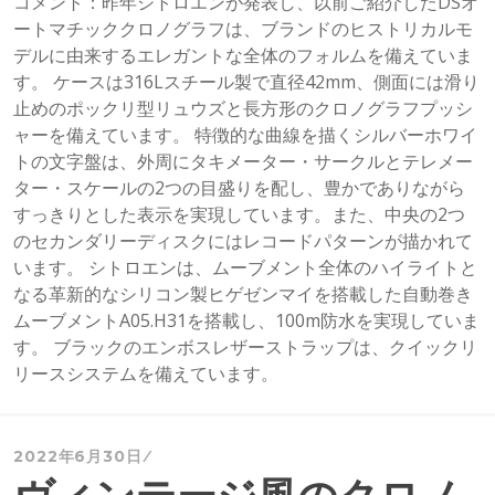
コメント：昨年シトロエンが発表し、以前ご紹介したDSオ
ートマチッククロノグラフは、ブランドのヒストリカルモ
デルに由来するエレガントな全体のフォルムを備えていま
す。 ケースは316Lスチール製で直径42mm、側面には滑り
止めのポックリ型リュウズと長方形のクロノグラフプッシ
ャーを備えています。 特徴的な曲線を描くシルバーホワイ
トの文字盤は、外周にタキメーター・サークルとテレメー
ター・スケールの2つの目盛りを配し、豊かでありながら
すっきりとした表示を実現しています。また、中央の2つ
のセカンダリーディスクにはレコードパターンが描かれて
います。 シトロエンは、ムーブメント全体のハイライトと
なる革新的なシリコン製ヒゲゼンマイを搭載した自動巻き
ムーブメントA05.H31を搭載し、100m防水を実現していま
す。 ブラックのエンボスレザーストラップは、クイックリ
リースシステムを備えています。
2022年6月30日