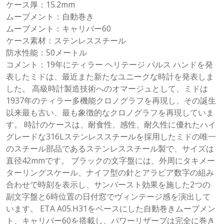
ケース厚：15.2mm
ムーブメント：自動巻き
ムーブメント：キャリバー60
ケース素材：ステンレススチール
防水性能：50メートル
コメント：19年にティラー ヘリテージ パルス ハンドを発
表したミドは、最近また新たなユニークな時計を発表しま
した。 高級時計製造技術へのオマージュとして、ミドは
1937年のティラー多機能クロノグラフを再現し、その誕生
以来最も古い、最も象徴的なクロノグラフを再現していま
す。 時計のケースは、耐食性、感性、耐久性に優れたハイ
グレードな316Lステンレススチールを採用したミドの唯一
のスチール部品であるステンレススチール製で、サイズは
直径42mmです。 ブラックの文字盤には、外周にタキメー
ターリングスケール、ナイフ型の針とアラビア数字の組み
合わせで時刻を表示し、サンバースト効果を施した2つの
副文字盤と6時位置の日付窓でヴィンテージ感を演出して
います。 ETA A05.H31をベースにした自動巻きムーブメン
ト、キャリバー60を搭載し、パワーリザーブは完全に巻き