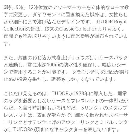
6時、9時、12時位置のアワーマーカーを立体的なローマ数
字に変更し、ダイヤモンドに置き換えた以外は、女性らし
さが細部にまで溶け込んだデザインです。 TUDOR Royal
Collectionの針は、従来のClassic Collectionよりも太く、
夜間でも読み取りやすいように夜光塗料が塗布されていま
す。
また、片側のねじ込み式巻上げリュウズは、ケースバック
と連動し、常に水深100mの防水性を確保し、幅広いシー
ンで着用することが可能です。 クラウン周りの凹凸が滑り
止めの役割を果たし、調整もしやすくなっています。
これだけ見えるのは、TUDORが1973年に導入した、通常
のラグを必要としないケースとブレスレットの一体型だか
らだ、と言う時計師もいるほどだ。 5リンク」のメタルブ
レスレットは、表面が滑らかで、細かく磨かれたスペーサ
ーリンクとサテン仕上げのアウターリンクとミドルリンク
が、TUDORの類まれなキャラクターを表しています。