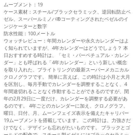
ムーブメント：19
ケース素材：スチール/ブラックセラミック、逆回転防止ベ
ゼル、スーパールミノバ®コーティングされたベゼルのイ
ンジケーターと数字
防水性能：100メートル
ウォッチレビュー：年間カレンダーや永久カレンダーはよ
く知られていますが、4年カレンダーはどうでしょう？ 本
日おすすめする時計は、「セミ・パーペチュアル・カレン
ダー」とも呼ばれる「4年カレンダー」という新しい概念
を取り入れた、ブライトリングの最新スーパーメカニカル
クロノグラフです。 簡単に言えば、この時計は小月と大月
を区別し、毎月手動でカレンダーを調整することなく、4
年間途切れることなく作動することができるのですが、閏
年の2月29日に一度だけ、カレンダーを調整する必要があ
るのです。 4年ごとのカレンダーに加え、クロノグラフ、
曜日、日付、月、ムーンフェイズ表示を備えたキャリバー
19ムーブメントを搭載しています。 この時計は、力強さだ
けでなく、デザインも忘れがたいものです。 ブラックとゴ
ールドの配色で、スチール製ベゼルにはブラックセラミッ