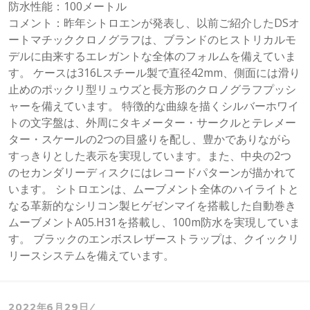
防水性能：100メートル
コメント：昨年シトロエンが発表し、以前ご紹介したDSオ
ートマチッククロノグラフは、ブランドのヒストリカルモ
デルに由来するエレガントな全体のフォルムを備えていま
す。 ケースは316Lスチール製で直径42mm、側面には滑り
止めのポックリ型リュウズと長方形のクロノグラフプッシ
ャーを備えています。 特徴的な曲線を描くシルバーホワイ
トの文字盤は、外周にタキメーター・サークルとテレメー
ター・スケールの2つの目盛りを配し、豊かでありながら
すっきりとした表示を実現しています。また、中央の2つ
のセカンダリーディスクにはレコードパターンが描かれて
います。 シトロエンは、ムーブメント全体のハイライトと
なる革新的なシリコン製ヒゲゼンマイを搭載した自動巻き
ムーブメントA05.H31を搭載し、100m防水を実現していま
す。 ブラックのエンボスレザーストラップは、クイックリ
リースシステムを備えています。
2022年6月29日