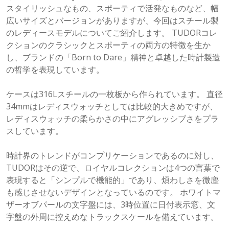
スタイリッシュなもの、スポーティで活発なものなど、幅
広いサイズとバージョンがありますが、今回はスチール製
のレディースモデルについてご紹介します。 TUDORコレ
クションのクラシックとスポーティの両方の特徴を生か
し、ブランドの「Born to Dare」精神と卓越した時計製造
の哲学を表現しています。
ケースは316Lスチールの一枚板から作られています。 直径
34mmはレディスウォッチとしては比較的大きめですが、
レディスウォッチの柔らかさの中にアグレッシブさをプラ
スしています。
時計界のトレンドがコンプリケーションであるのに対し、
TUDORはその逆で、ロイヤルコレクションは4つの言葉で
表現すると「シンプルで機能的」であり、煩わしさを微塵
も感じさせないデザインとなっているのです。 ホワイトマ
ザーオブパールの文字盤には、3時位置に日付表示窓、文
字盤の外周に控えめなトラックスケールを備えています。