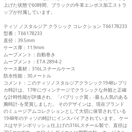
上げた状態で60時間、ブラックの牛革エンボス加工ストラ
ップが付属しています。
ティソ ノスタルジア クラシック コレクション T66178233
型番：T66178233
直径：39.5mm
ケース厚：11.9mm
ムーブメント：自動巻き
ムーブメント：ETA 2894-2
ケース素材：316Lスチールケース
防水性能：30メートル
コメント：このティソノスタルジアクラシック1948レプリ
カ時計は、17年にヴィンテージでクラシックな外観と正確
な計時性能が評価され、「パブリック賞」-最も人気のある
腕時計-を受賞しました。 そのデザインは、現在ブランド
のミュージアムコレクションとして大切に保管されている
1948年のティソの時計にインスパイアされています。 ケー
スはサテンポリッシュ仕上げの316Lスチール製で、直径は