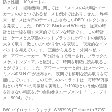
防水性能：100メートル
コメント：複雑機構に関しては、「スイスの4大時計メー
カー」のひとつであるゼニスも例外ではありません。 昨年
末、ゼニスは今日のテーマにふさわしいDEFYコレクション
を発表しました。 DEFY 21 Black and Whiteは、従来の時
計とは一線を画す未来的でモダンな時計です。 この時計
は、ケースと文字盤のマットブラックにホワイトの面積を
大きく取り、激しいぶつかり合いを表現し、視覚的なイン
パクトを与えています。 正面から見ると、外周ベゼル、
針、アワーマーカー、30分計も白で統一され、ブラックの
スケルトンダイアルと区別して、時間を明確に読み取るこ
とができます。 また、アワーマーカーと針にはスーパール
ミノバ®SLN C1が塗布され、夜間でも鮮明な読み取りを可
能にしています。 このモデルのハイライトは、毎時36万振
動という50Hzの高振動を実現し、1/100秒という他の追随
を許さない精度を持つ自動巻きムーブメント「エル・プリ
メロ9004」です。
IWC パイロット・ウォッチ IW387905 (“Tribute to 3705”