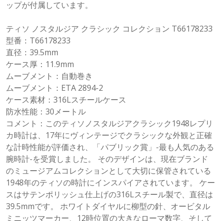
ップが付属しています。
ティソ ノスタルジア クラシック コレクション T66178233
型番：T66178233
直径：39.5mm
ケース厚：11.9mm
ムーブメント：自動巻き
ムーブメント：ETA 2894-2
ケース素材：316Lスチールケース
防水性能：30メートル
コメント：このティソノスタルジアクラシック1948レプリ
カ時計は、17年にヴィンテージでクラシックな外観と正確
な計時性能が評価され、「パブリック賞」-最も人気のある
腕時計-を受賞しました。 そのデザインは、現在ブランド
のミュージアムコレクションとして大切に保管されている
1948年のティソの時計にインスパイアされています。 ケー
スはサテンポリッシュ仕上げの316Lスチール製で、直径は
39.5mmです。 ホワイトダイヤルに柳型の針、オービタル
ミニッツマーカー、12時位置の大きなローマ数字、そして