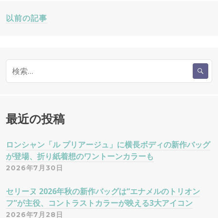
投
以前の記事
稿
検
ナ
索
:
ビ
ゲ
最近の投稿
ー
ロンシャン「ル プリアージュ」に横長ボディの新作バッグ
が登場、折り紙着想のワントーンカラーも
シ
2026年7月30日
ョ
セリーヌ 2026年秋の新作バッグは“エナメルのトリオン
フ”が主役、コントラストカラーが映える3大アイコン
ン
2026年7月28日