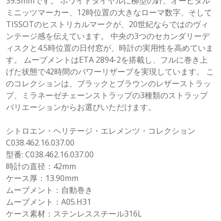
39.5mmです。 ホワイトダイヤルに柳型の針、オービタル
ミニッツマーカー、12時位置の大きなローマ数字、そして
TISSOTのヒストリカルマークが、20世紀ならではのヴィ
ンテージ感を伝えています。 中央の3つのセカンダリーデ
ィスクと4.5時位置の日付窓が、時計の実用性を高めていま
す。 ムーブメントはETA 2894-2を搭載し、フルに巻き上
げた状態で42時間のパワーリザーブを実現しています。 こ
のコレクションは、ブラックとブラウンのレザーストラッ
プ、ミラネーゼチェーンストラップの3種類のストラップ
バリエーションからお選びいただけます。
シトロエン・ヘリテージ・エレメンツ・コレクション
C038.462.16.037.00
型番: C038.462.16.037.00
時計の直径：42mm
ケース厚：13.90mm
ムーブメント：自動巻き
ムーブメント：A05.H31
ケース素材：ステンレススチール316L