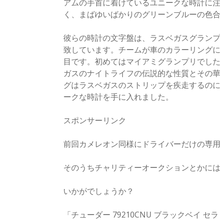
アムの手首に着けているユニークな時計に
く、まばゆいばかりのグリーンブルーの色
彼らの時計の文字盤は、ラスベガスグラン
致しています。チームが車のカラーリングに
目です。初めてはマイアミグランプリでし
ガスのナイトライフの伝説的な性質とその
グはラスベガスのストリップを疾走するの
ークな時計を手に入れました。
スポンサーリンク
前回カメレオン同様にドライバーだけの専
そのうちチャリティーオークションとかに
いかがでしょうか？
「チューダー 79210CNU ブラックベイ セ