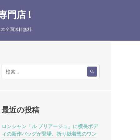
門店 !
本全国送料無料!
検
索
:
最近の投稿
ロンシャン「ル プリアージュ」に横長ボデ
ィの新作バッグが登場、折り紙着想のワン