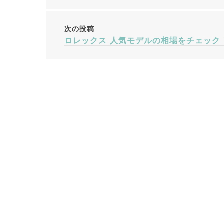
稿
ナ
次の投稿
ロレックス 人気モデルの相場をチェック！
ビ
ゲ
ー
シ
ョ
ン