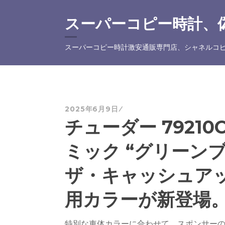
コ
ン
スーパーコピー時計、偽
テ
ン
スーパーコピー時計激安通販専門店、シャネルコピ
ツ
へ
ス
キ
ッ
2025年6月9日
プ
チューダー 79210
ミック “グリーンブ
ザ・キャッシュアッ
用カラーが新登場
特別な車体カラーに合わせて、スポンサーの