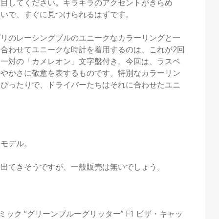
注目してください。キラキラのアクセントがきらめ
合いで、すぐに見つけられるはずです。
プリのレーシングブルのユニークなカラーリングと一
合わせてユニークな時計を着用するのは、これが2回
た一対の「カメレオン」文字盤付き。今回は、ラスベ
華やかさに敬意を表するものです。特別なカラーリン
にぴったりで、ドライバーたちはそれに合わせたユニ
用モデル。
は出てきそうですが、一般販売は無いでしょう。
ラミック “グリーンブルーグリッター” F1 ビザ・キャッ