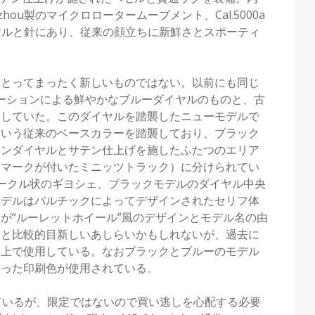
hou製のマイクロロータームーブメント、Cal.5000a
イヤルと針にあり、従来の顔立ちに新鮮さとスポーティ
にとってまったく新しいものではない。以前にも同じ
コラボレーションによる鮮やかなブルーダイヤルのものと、古
スしていた。このダイヤルを踏襲したニューモデルで
という従来のベースカラーを踏襲しており、ブラック
インダイヤルとサテン仕上げを施したふたつのエリア
ュマークが付いたミニッツトラック）に分けられてい
ークル状のギヨシェ、ブラックモデルのダイヤル中央
モデルはバルチックによってデザインされたセリフ体
が“ルーレットホイール”風のデザインとモデル名の由
ると比較的目新しいあしらいかもしれないが、過去に
盤上で使用している。なおブラックとブルーのモデル
かった印刷色が使用されている。
ているが、限定ではないので買い逃しを心配する必要