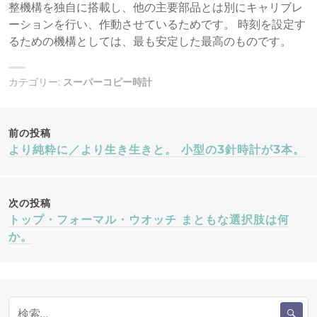
整機構を独自に搭載し、他の主要部品とは別にキャリブレ
ーションを行い、作動させているためです。 時刻を設定す
るための機構としては、最も安定した最高のものです。
カテゴリー:
スーパーコピー時計
投
前の投稿
より純粋に／より生き生きと。 小型の3針時計が3本。
稿
ナ
次の投稿
トップ・フォーマル・ウオッチ まともな選択肢は何
ビ
か。
ゲ
ー
検