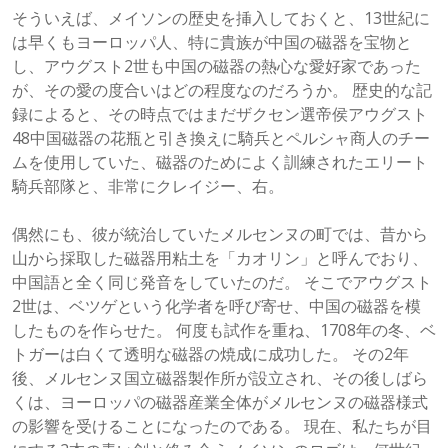
そういえば、メイソンの歴史を挿入しておくと、13世紀に
は早くもヨーロッパ人、特に貴族が中国の磁器を宝物と
し、アウグスト2世も中国の磁器の熱心な愛好家であった
が、その愛の度合いはどの程度なのだろうか。 歴史的な記
録によると、その時点ではまだザクセン選帝侯アウグスト
48中国磁器の花瓶と引き換えに騎兵とペルシャ商人のチー
ムを使用していた、磁器のためによく訓練されたエリート
騎兵部隊と、非常にクレイジー、右。
偶然にも、彼が統治していたメルセンヌの町では、昔から
山から採取した磁器用粘土を「カオリン」と呼んでおり、
中国語と全く同じ発音をしていたのだ。 そこでアウグスト
2世は、ベツゲという化学者を呼び寄せ、中国の磁器を模
したものを作らせた。 何度も試作を重ね、1708年の冬、ベ
トガーは白くて透明な磁器の焼成に成功した。 その2年
後、メルセンヌ国立磁器製作所が設立され、その後しばら
くは、ヨーロッパの磁器産業全体がメルセンヌの磁器様式
の影響を受けることになったのである。 現在、私たちが目