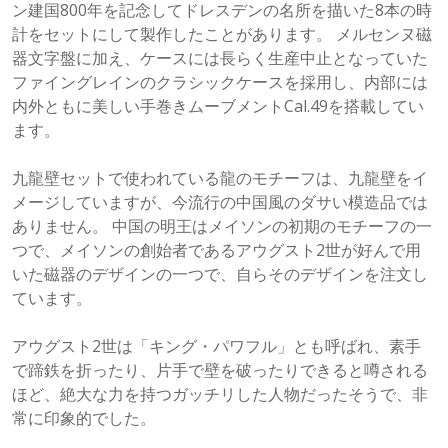
ン建国800年を記念してドレスデンの名所を描いた8本の時
計をセットにして製作したことがあります。 メルセンヌ磁
器文字盤に加え、ケースには長らく生産中止となっていた
ファイングレインのクラシックケースを採用し、内部には
内外ともに美しい手巻きムーブメントCal.49を搭載してい
ます。
九龍壁セットで使われている龍のモチーフは、九龍壁をイ
メージしていますが、今流行の中国風のダサい模造品では
ありません。 中国の明王はメイソンの初期のモチーフの一
つで、メイソンの創始者であるアウグスト2世が好んで用
いた磁器のデザインの一つで、自らそのデザインを注文し
ています。
アウグスト2世は「キング・パワフル」とも呼ばれ、素手
で蹄鉄を折ったり、片手で壁を破ったりできると噂される
ほど、絶大な力を持つガッチリした人物だったそうで、非
常に印象的でした。