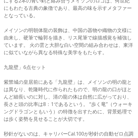
にする2本の青い剣と絡み合うメイソンのロゴは、何世紀
にもわたる古典の象徴であり、最高の味を示すメタファー
となっている。
メイソンの明朝体龍の装飾は、中国の器物や織物の文様に
由来し、硬筆で輪郭を描き、リス尾筆で線描感覚を補強し
ています。 火の雲と大胆な白い空間の組み合わせは、東洋
に似ていながら異なる特殊な美学をもたらす。
九龍壁」6点セット
紫禁城の皇居前にある「九龍壁」は、メイソンの明の龍と
は異なり、乾隆時代に作られたもので、明の龍の口がほと
んど細長いのに対し、清の龍の体は自然に広がっており、
長さと頭の比率は8：1であるという。 “歩く竜”（ウォーキ
ングドラゴンともいう）の特徴を出すために、背景処理で
は歩く姿勢を見せることが大切です。
秒針がないのは、キャリバーCal.100が秒針の自動ゼロ点調