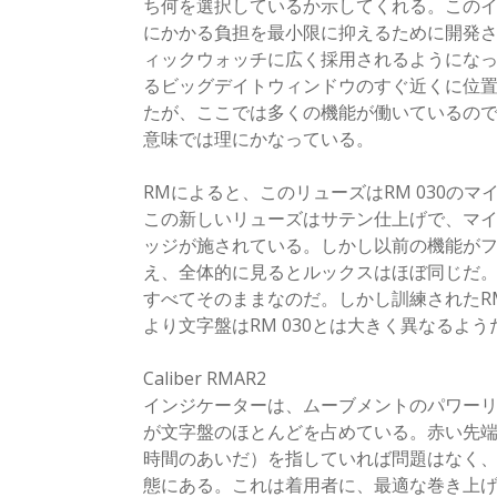
ち何を選択しているか示してくれる。このイン
にかかる負担を最小限に抑えるために開発
ィックウォッチに広く採用されるようになっ
るビッグデイトウィンドウのすぐ近くに位置
たが、ここでは多くの機能が働いているの
意味では理にかなっている。
RMによると、このリューズはRM 030の
この新しいリューズはサテン仕上げで、マ
ッジが施されている。しかし以前の機能が
え、全体的に見るとルックスはほぼ同じだ。
すべてそのままなのだ。しかし訓練されたR
より文字盤はRM 030とは大きく異なるよう
Caliber RMAR2
インジケーターは、ムーブメントのパワーリ
が文字盤のほとんどを占めている。赤い先端
時間のあいだ）を指していれば問題はなく
態にある。これは着用者に、最適な巻き上