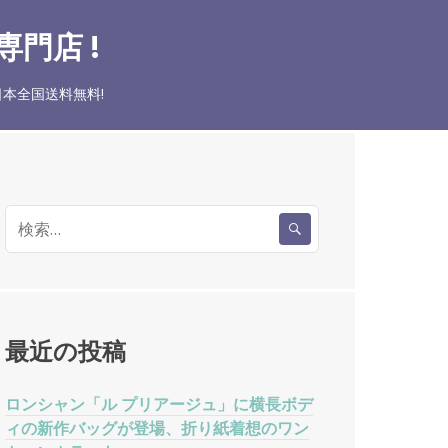
門店 !
本全国送料無料!
検
索
:
最近の投稿
ロンシャン「ル プリアージュ」に横長ボデ
ィの新作バッグが登場、折り紙着想のワン