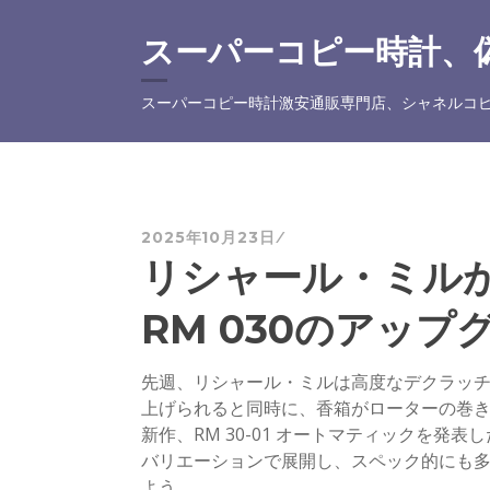
コ
ン
スーパーコピー時計、偽
テ
ン
スーパーコピー時計激安通販専門店、シャネルコピ
ツ
へ
ス
キ
ッ
2025年10月23日
プ
リシャール・ミルが
RM 030のアッ
先週、リシャール・ミルは高度なデクラッ
上げられると同時に、香箱がローターの巻
新作、RM 30-01 オートマティックを発表
バリエーションで展開し、スペック的にも
よう。