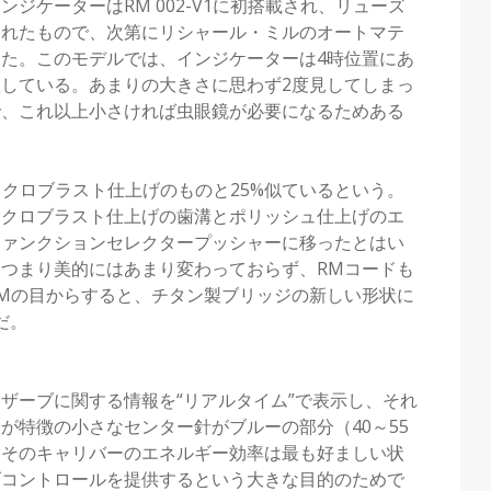
ジケーターはRM 002-V1に初搭載され、リューズ
されたもので、次第にリシャール・ミルのオートマテ
た。このモデルでは、インジケーターは4時位置にあ
している。あまりの大きさに思わず2度見してしまっ
で、これ以上小さければ虫眼鏡が必要になるためある
マイクロブラスト仕上げのものと25%似ているという。
イクロブラスト仕上げの歯溝とポリッシュ仕上げのエ
ファンクションセレクタープッシャーに移ったとはい
つまり美的にはあまり変わっておらず、RMコードも
Mの目からすると、チタン製ブリッジの新しい形状に
だ。
ザーブに関する情報を“リアルタイム”で表示し、それ
が特徴の小さなセンター針がブルーの部分（40～55
、そのキャリバーのエネルギー効率は最も好ましい状
げコントロールを提供するという大きな目的のためで