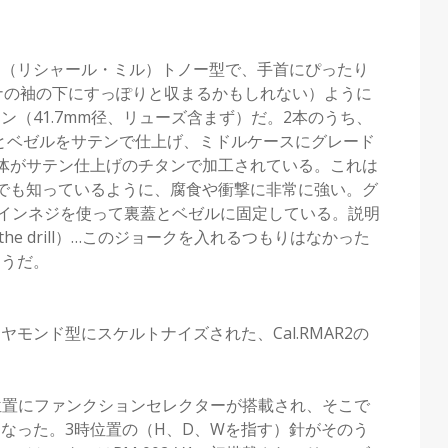
なRM（リシャール・ミル）トノー型で、手首にぴったり
ーナの袖の下にすっぽりと収まるかもしれない）ように
（41.7mm径、リューズ含まず）だ。2本のうち、
とベゼルをサテンで仕上げ、ミドルケースにグレード
体がサテン仕上げのチタンで加工されている。これは
でも知っているように、腐食や衝撃に非常に強い。グ
ラインネジを使って裏蓋とベゼルに固定している。説明
the drill）…このジョークを入れるつもりはなかった
ようだ。
モンド型にスケルトナイズされた、Cal.RMAR2の
時位置にファンクションセレクターが搭載され、そこで
なった。3時位置の（H、D、Wを指す）針がそのう