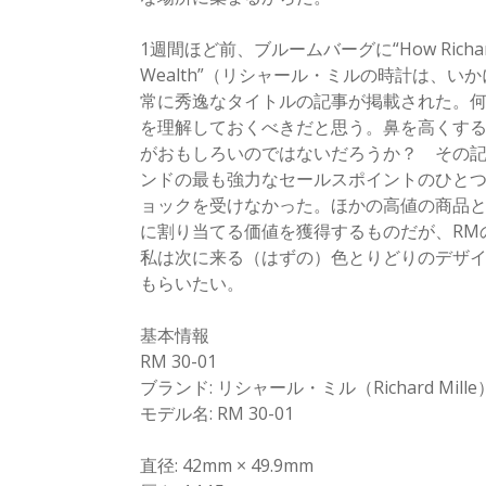
1週間ほど前、ブルームバーグに“How Richard Mill
Wealth”（リシャール・ミルの時計は、
常に秀逸なタイトルの記事が掲載された。
を理解しておくべきだと思う。鼻を高くす
がおもしろいのではないだろうか？ その記
ンドの最も強力なセールスポイントのひとつ
ョックを受けなかった。ほかの高値の商品
に割り当てる価値を獲得するものだが、RM
私は次に来る（はずの）色とりどりのデザ
もらいたい。
基本情報
RM 30-01
ブランド: リシャール・ミル（Richard Mille
モデル名: RM 30-01
直径: 42mm × 49.9mm