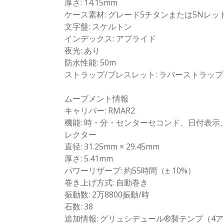
厚さ: 14.15mm
ケース素材: グレード5チタンまたは5Nレッ
文字盤: スケルトン
インデックス: アプライド
夜光: あり
防水性能: 50m
ストラップ/ブレスレット: ラバーストラップ
ムーブメント情報
キャリバー: RMAR2
機能: 時・分・センターセコンド、日付表
レクター
直径: 31.25mm × 29.45mm
厚さ: 5.41mm
パワーリザーブ: 約55時間（± 10%）
巻き上げ方式: 自動巻き
振動数: 2万8800振動/時
石数: 38
追加情報: グリュシデュール®製テンプ（4ア