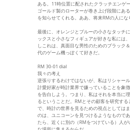
ある。11時位置に配されたクラッチエンゲ
ゴールド製のローターが巻き上げ段階にあ
を知らせてくれる。ああ、将来RMの人にな
最後に、オレンジとブルーの小さなタッチ
ックスと小さなフィギュアが好きな私には、
しこれは、真面目な男性のためのブラック＆
代のゲーム機っぽくて好きだ。
RM 30-01 dial
我々の考え
逆張りするわけではないが、私はリシャー
計愛好家が時計業界で嫌っていることを象
を告白しよう。つまり、私はそれを本当に
るということだ。RMとその顧客を研究する
で、時計の世界を見るための視点としては
のは、ユニコーンを見つけるようなものであ
たら、近くに別の（RMをつけている）人が
な場所に集まるからだ。