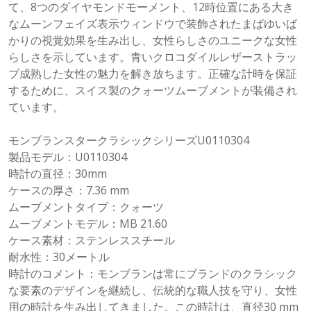
て、8つのダイヤモンドモーメント、12時位置にある大き
なムーンフェイズ表示ウィンドウで装飾されたまばゆいば
かりの視覚効果を生み出し、女性らしさのユニークな女性
らしさを示しています。青いクロコダイルレザーストラッ
プ成熟した女性の魅力を解き放ちます。正確な計時を保証
するために、スイス製のクォーツムーブメントが装備され
ています。
モンブランスタークラシックシリーズU0110304
製品モデル：U0110304
時計の直径：30mm
ケースの厚さ：7.36 mm
ムーブメントタイプ：クォーツ
ムーブメントモデル：MB 21.60
ケース素材：ステンレススチール
耐水性：30メートル
時計のコメント：モンブランは常にブランドのクラシック
な要素のデザインを継続し、伝統的な職人技を守り、女性
用の時計を生み出してきました。この時計は、直径30 mm