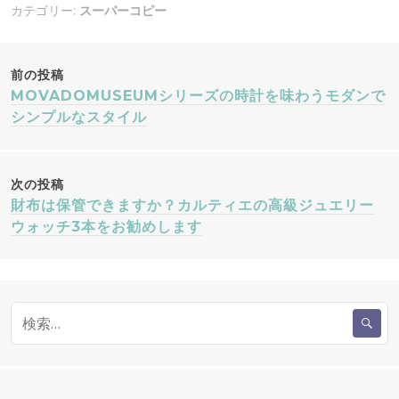
カテゴリー:
スーパーコピー
投
前の投稿
MOVADOMUSEUMシリーズの時計を味わうモダンで
稿
シンプルなスタイル
ナ
次の投稿
ビ
財布は保管できますか？カルティエの高級ジュエリー
ウォッチ3本をお勧めします
ゲ
ー
検
シ
索
:
ョ