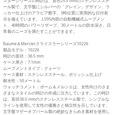
スターシリーズの時計は、直径25.5 mmのステンレススチ
ール製で、文字盤にシルバーの「グレイン」デザイン、ラ
ッカー仕上げのアラビア数字、3時位置に実用的な日付表
示を備えています。 .L595内部の自動機械式ムーブメン
ト、40時間のパワーリザーブ、30メートルの防水深さ。日
常着のニーズを満たすことができます。
Baume＆Mercierクライスラーシリーズ10226
製品モデル：10226
時計の直径：36.5 mm
ケース厚さ：7.1mm
ムーブメントタイプ：クォーツ
ケース素材：ステンレススチール、ポリッシュ仕上げ
耐水性：50メートル
ウォッチコメント：ボーム＆メルシエは、女性向けのさま
ざまなスタイルの時計の作成に注力しています。この時計
は、直径36.5 mmのステンレススチール製で、シンプルな
ラインを使用して女性の優雅さと独立性を示しています。
文字盤マザーオブパール製の絶妙なきらめき素材を使用し