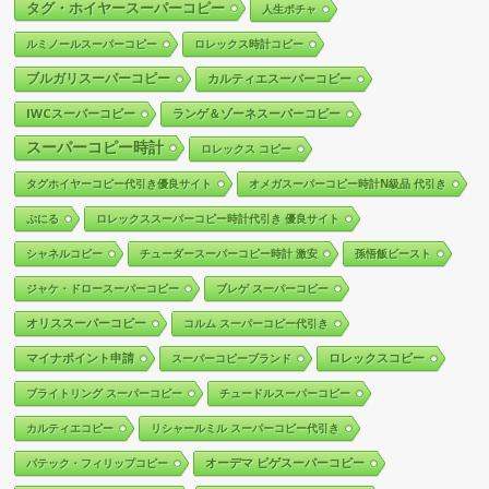
タグ・ホイヤースーパーコピー
人生ポチャ
ルミノールスーパーコピー
ロレックス時計コピー
ブルガリスーパーコピー
カルティエスーパーコピー
IWCスーパーコピー
ランゲ＆ゾーネスーパーコピー
スーパーコピー時計
ロレックス コピー
タグホイヤーコピー代引き優良サイト
オメガスーパーコピー時計N級品 代引き
ぷにる
ロレックススーパーコピー時計代引き 優良サイト
シャネルコピー
チューダースーパーコピー時計 激安
孫悟飯ビースト
ジャケ・ドロースーパーコピー
ブレゲ スーパーコピー
オリススーパーコピー
コルム スーパーコピー代引き
マイナポイント申請
ロレックスコピー
スーパーコピーブランド
ブライトリング スーパーコピー
チュードルスーパーコピー
カルティエコピー
リシャールミル スーパーコピー代引き
オーデマ ピゲスーパーコピー
パテック・フィリップコピー