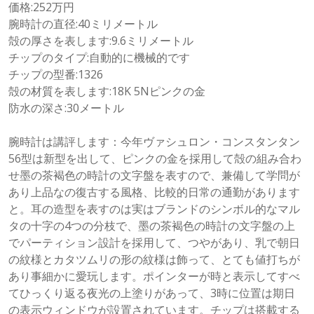
価格:252万円
腕時計の直径:40ミリメートル
殻の厚さを表します:9.6ミリメートル
チップのタイプ:自動的に機械的です
チップの型番:1326
殻の材質を表します:18K 5Nピンクの金
防水の深さ:30メートル
腕時計は講評します：今年ヴァシュロン・コンスタンタン
56型は新型を出して、ピンクの金を採用して殻の組み合わ
せ墨の茶褐色の時計の文字盤を表すので、兼備して学問が
あり上品なの復古する風格、比較的日常の通勤があります
と。耳の造型を表すのは実はブランドのシンボル的なマル
タの十字の4つの分枝で、墨の茶褐色の時計の文字盤の上
でパーティション設計を採用して、つやがあり、乳で朝日
の紋様とカタツムリの形の紋様は飾って、とても値打ちが
あり事細かに愛玩します。ポインターが時と表示してすべ
てひっくり返る夜光の上塗りがあって、3時に位置は期日
の表示ウィンドウが設置されています。チップは搭載する