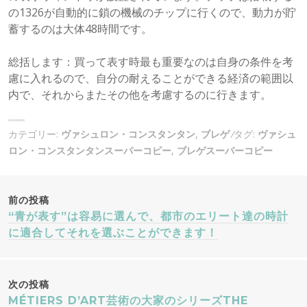
の1326が自動的に鎖の機械のチップに行くので、動力が貯
蓄するのは大体48時間です。
総括します：買って表す時最も重要なのは自身の条件を考
慮に入れるので、自分の耐えることができる経済の範囲以
内で、それからまたその他を考慮するのに行きます。
カテゴリー:
ヴァシュロン・コンスタンタン
,
ブレゲ
タグ:
ヴァシュ
ロン・コンスタンタンスーパーコピー
,
ブレゲスーパーコピー
投
前の投稿
“青が表す”は容易に選んで、都市のエリート達の時計
稿
に適合してそれを選ぶことができます！
ナ
次の投稿
MÉTIERS D’ART芸術の大家のシリーズTHE