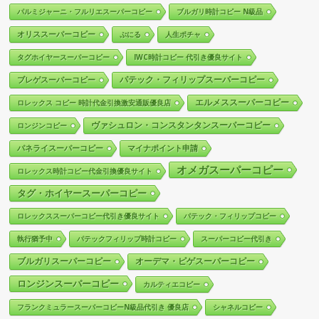
パルミジャーニ・フルリエスーパーコピー
ブルガリ時計コピー N級品
オリススーパーコピー
ぷにる
人生ポチャ
タグホイヤースーパーコピー
IWC時計コピー 代引き優良サイト
パテック・フィリップスーパーコピー
ブレゲスーパーコピー
エルメススーパーコピー
ロレックス コピー 時計代金引換激安通販優良店
ヴァシュロン・コンスタンタンスーパーコピー
ロンジンコピー
パネライスーパーコピー
マイナポイント申請
オメガスーパーコピー
ロレックス時計コピー代金引換優良サイト
タグ・ホイヤースーパーコピー
ロレックススーパーコピー代引き優良サイト
パテック・フィリップコピー
執行猶予中
パテックフィリップ時計コピー
スーパーコピー代引き
ブルガリスーパーコピー
オーデマ・ピゲスーパーコピー
ロンジンスーパーコピー
カルティエコピー
フランクミュラースーパーコピーN級品代引き 優良店
シャネルコピー