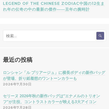
ビ
LEGEND OF THE CHINESE ZODIAC中国の12生ま
ゲ
れ年の伝奇の中の最新の傑作――丑年の腕時計
ー
シ
検
索
ョ
:
ン
最近の投稿
ロンシャン「ル プリアージュ」に横長ボディの新作バッグ
が登場、折り紙着想のワントーンカラーも
2026年7月30日
セリーヌ 2026年秋の新作バッグは“エナメルのトリオン
フ”が主役、コントラストカラーが映える3大アイコン
2026年7月28日