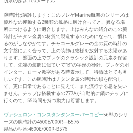
防水の深さ:100メートル
腕時計は講評します：このブレゲMarine航海のシリーズは
優雅なの運動する2種類の風格に解け合ってと、異なる場
所につけるように適合します。上はみんなの紹介のこの腕
時計がチタン金属の材質で製造するのためになって、慣れ
るのがしなやかです。チャコールグレーの金の質の時計の
文字盤によく合って、上の装飾は紋様を放射する太陽があ
ります。盤面の上でブレゲのクラシック設計の元素を保留
して、先端の装飾に似ていて“B”の字形の秒針、ブレゲのポ
インター、ローマ数字がある時表示して、特徴はとても著
しいです。この腕時計はチタン金属の時計の鎖を配合し
て、更に日常であることに見えて、また流行する息を失い
ません。チップは搭載するの777Aが自動的に鎖のチップに
行くので、55時間を持つ動力は貯蓄します。
ヴァシュロン・コンスタンタンスーパーコピー
56型のシリ
ーズの腕時計の4600E/000R―B576
製品の型番:4600E/000R-B576