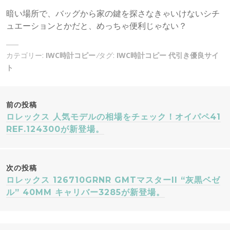
暗い場所で、バッグから家の鍵を探さなきゃいけないシチ
ュエーションとかだと、めっちゃ便利じゃない？
カテゴリー:
IWC時計コピー
タグ:
IWC時計コピー 代引き優良サイ
ト
投
前の投稿
ロレックス 人気モデルの相場をチェック！オイパペ41
稿
REF.124300が新登場。
ナ
次の投稿
ビ
ロレックス 126710GRNR GMTマスターII “灰黒ベゼ
ル” 40MM キャリバー3285が新登場。
ゲ