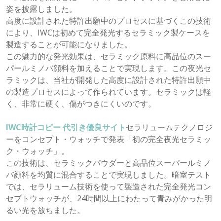
姿を披露しました。
高度に設計された特許出願中のプロセスに基づくこの技術
により、IWCは初めて完全発光するセラミック製ケースを
製造することが可能になりました。
この魅力的な発光効果は、セラミック原料に高品位のスー
パールミノバ顔料を加えることで実現します。この夜光セ
ラミックは、当社が開発した高度に設計された特許出願中
の製造プロセスによって作られています。セラミックは軽
く、非常に硬く、傷がつきにくいのです。
IWC時計コピー 代引き優良サイト
セラリュームテクノロジ
ーをコンセプト・ウォッチで発表「初の完全夜光セラミッ
ク・ウォッチ」。
この技術は、セラミックパウダーと高品位スーパールミノ
バ顔料を均質に混合することで実現しました。暗室テスト
では、セラリューム技術を使って製造された完全発光コン
セプトウォッチが、24時間以上にわたって青みがかった明
るい光を放ちました。