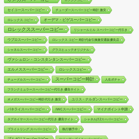
ロンジンコピー
セイコースーパーコピー
チューダースーパーコピー時計 激安
オーデマ・ピゲスーパーコピー
ロレックス コピー
ロレックススーパーコピー
リシャールミル スーパーコピー代引き
ウブロスーパーコピー
ロレックス コピー 時計代金引換激安通販優良店
シャネルスーパーコピー
グラスヒュッテオリジナル
ヴァシュロン・コンスタンタンスーパーコピー
エルメススーパーコピー
ロレックスコピー
スーパーコピー時計
チュードルスーパーコピー
人生ポチャ
フランクミュラースーパーコピー代引き 優良サイト
ユリス・ナルダンスーパーコピー
オメガスーパーコピー時計代引き 激安
パネライスーパーコピー
IWCスーパーコピー
マイナポイント申請
タグホイヤースーパーコピー代引き 優良サイト
シャネルJ12スーパーコピー
ブライトリング スーパーコピー
執行猶予中
ブルガリスーパーコピー