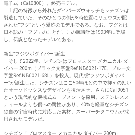
電子式（Cal.0800）。終売モデル。
上記の特徴から外れたダイバーズウォッチもシチズンは
製造していた。そのひとつの例が8時位置にリュウズが配
された“フグ”という愛称のモデルである。なお、フグとは
日本語の「フグ」のことだ。この腕時計は1993年に登場
し、伝説となったモデルである。
新生“フジツボダイバー”誕生
そして2022年、シチズンはプロマスター メカニカル ダ
イバー 200m（ブラック文字盤Ref.NB6021-17E、ブルー文
字盤Ref.NB6021-68L）を投入。現代版“フジツボダイバ
ー”が誕生した。シチズンはここ50年ほどの中で抑えの効い
たオーソドックスなデザインを復活させ、さらにCal.9051
という現代的な機械式ムーブメントを採用。ステンレスス
ティールよりも傷への耐性があり、40%も軽量なシチズン
独自の宇宙時代に対応した素材、スーパーチタニウムが採
用されたモデルだ。
シチズン「プロマスター メカニカル ダイバー 200m」