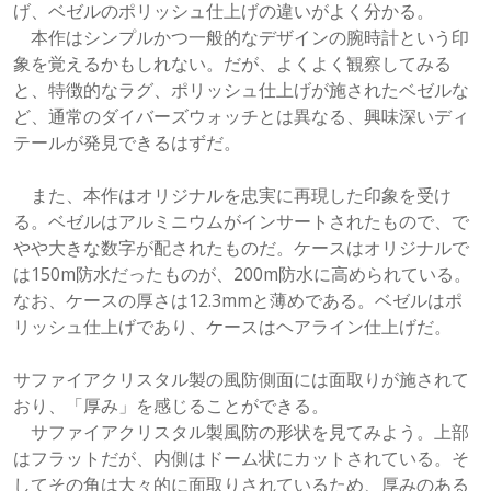
げ、ベゼルのポリッシュ仕上げの違いがよく分かる。
本作はシンプルかつ一般的なデザインの腕時計という印
象を覚えるかもしれない。だが、よくよく観察してみる
と、特徴的なラグ、ポリッシュ仕上げが施されたベゼルな
ど、通常のダイバーズウォッチとは異なる、興味深いディ
テールが発見できるはずだ。
また、本作はオリジナルを忠実に再現した印象を受け
る。ベゼルはアルミニウムがインサートされたもので、で
やや大きな数字が配されたものだ。ケースはオリジナルで
は150m防水だったものが、200m防水に高められている。
なお、ケースの厚さは12.3mmと薄めである。ベゼルはポ
リッシュ仕上げであり、ケースはヘアライン仕上げだ。
サファイアクリスタル製の風防側面には面取りが施されて
おり、「厚み」を感じることができる。
サファイアクリスタル製風防の形状を見てみよう。上部
はフラットだが、内側はドーム状にカットされている。そ
してその角は大々的に面取りされているため、厚みのある