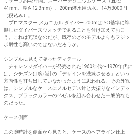
リザーブ約42時間。スーパーチタニウムケース（直径
41mm、厚さ12.3mm）。200m潜水用防水。14万3000円
（税込み）。
プロマスター メカニカル ダイバー 200mはISO基準に準
拠したダイバーズウォッチであることを付け加えておこ
う。これは冗談なのだが、既存のどのモデルよりもフジツ
ボ耐性も高いのではないだろうか。
シンプルに見えて凝ったディテール
チャレンジダイバーが発売された1960年代〜1970年代に
は、シチズンは腕時計の「デザインを洗練させる」という
方向性を打ち出していなかったように思われる。その外観
は、シンプルなケースにメルセデス針と大振りなインデッ
クス、ブラックカラーのベゼルを組み合わせた一般的なも
のだった。
ケース側面
この腕時計を側面から見ると、ケースのヘアライン仕上