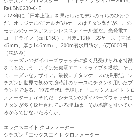
シチズン「プロマスター エコ・ドライブ ダイバー200m」
Ref.BN0230-04E
2023年に「日本上陸」を果たしたモデルのうちのひとつ
だ。オリジナルの“オルカ”のケースはチタン製だが、この
モデルのケースはステンレススティール製だ。光発電エ
コ・ドライブ（cal.E168）。月差±15秒。SSケース（直径
46mm、厚さ14.6mm）。200m潜⽔⽤防水。6万6000円
（税込み）。
シチズンのダイバーズウォッチに多く見受けられる特徴
をまとめよう。まずは光発電エコ・ドライブを搭載。そし
て、モダンなデザイン。最後にチタンケースの採用だ。シ
チズンは世界で初めて腕時計のケースにチタンを用いたブ
ランドである。1970年代に登場した「エックスエイト クロ
ノメーター」がそれだ。シチズンのダイバーズウォッチに
チタンが多く採用されている理由は、その系譜を引いてい
るからではないだろうか。
エックスエイト クロノメーター
シチズン「エックスエイト クロノメーター」