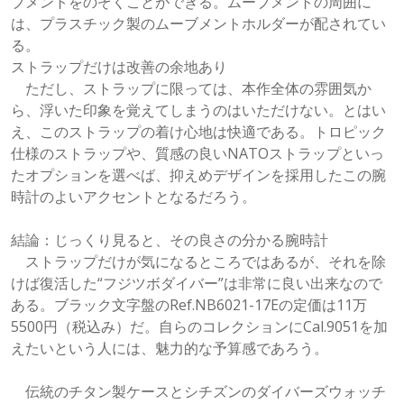
ブメントをのぞくことができる。ムーブメントの周囲に
は、プラスチック製のムーブメントホルダーが配されてい
る。
ストラップだけは改善の余地あり
ただし、ストラップに限っては、本作全体の雰囲気か
ら、浮いた印象を覚えてしまうのはいただけない。とはい
え、このストラップの着け心地は快適である。トロピック
仕様のストラップや、質感の良いNATOストラップといっ
たオプションを選べば、抑えめデザインを採用したこの腕
時計のよいアクセントとなるだろう。
結論：じっくり見ると、その良さの分かる腕時計
ストラップだけが気になるところではあるが、それを除
けば復活した“フジツボダイバー”は非常に良い出来なので
ある。ブラック文字盤のRef.NB6021-17Eの定価は11万
5500円（税込み）だ。自らのコレクションにCal.9051を加
えたいという人には、魅力的な予算感であろう。
伝統のチタン製ケースとシチズンのダイバーズウォッチ