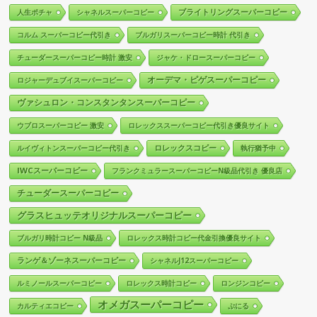
ブライトリングスーパーコピー
人生ポチャ
シャネルスーパーコピー
コルム スーパーコピー代引き
ブルガリスーパーコピー時計 代引き
チューダースーパーコピー時計 激安
ジャケ・ドロースーパーコピー
オーデマ・ピゲスーパーコピー
ロジャーデュブイスーパーコピー
ヴァシュロン・コンスタンタンスーパーコピー
ウブロスーパーコピー 激安
ロレックススーパーコピー代引き優良サイト
ロレックスコピー
ルイヴィトンスーパーコピー代引き
執行猶予中
IWCスーパーコピー
フランクミュラースーパーコピーN級品代引き 優良店
チューダースーパーコピー
グラスヒュッテオリジナルスーパーコピー
ブルガリ時計コピー N級品
ロレックス時計コピー代金引換優良サイト
ランゲ＆ゾーネスーパーコピー
シャネルJ12スーパーコピー
ルミノールスーパーコピー
ロレックス時計コピー
ロンジンコピー
オメガスーパーコピー
カルティエコピー
ぷにる