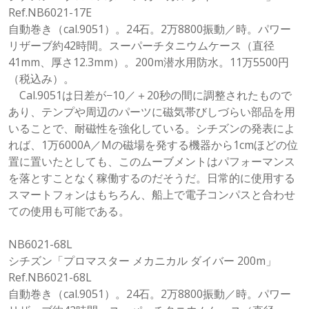
Ref.NB6021-17E
自動巻き（cal.9051）。24石。2万8800振動／時。パワー
リザーブ約42時間。スーパーチタニウムケース（直径
41mm、厚さ12.3mm）。200m潜水用防水。11万5500円
（税込み）。
Cal.9051は日差が−10／＋20秒の間に調整されたもので
あり、テンプや周辺のパーツに磁気帯びしづらい部品を用
いることで、耐磁性を強化している。シチズンの発表によ
れば、1万6000A／Mの磁場を発する機器から1cmほどの位
置に置いたとしても、このムーブメントはパフォーマンス
を落とすことなく稼働するのだそうだ。日常的に使用する
スマートフォンはもちろん、船上で電子コンパスと合わせ
ての使用も可能である。
NB6021-68L
シチズン「プロマスター メカニカル ダイバー 200m」
Ref.NB6021-68L
自動巻き（cal.9051）。24石。2万8800振動／時。パワー