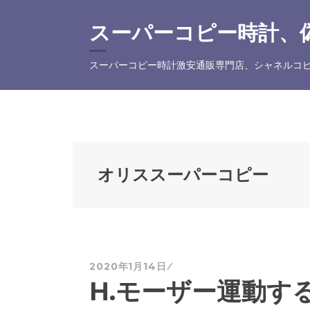
コ
ン
スーパーコピー時計、偽
テ
ン
スーパーコピー時計激安通販専門店、シャネルコピ
ツ
へ
ス
キ
ッ
プ
オリススーパーコピー
2020年1月14日
H.モーザー運動す