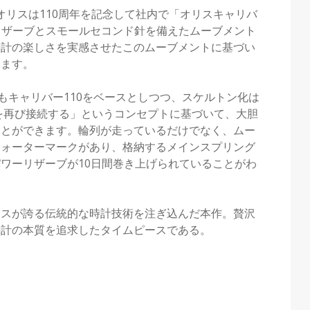
、オリスは110周年を記念して社内で「オリスキャリバ
ーリザーブとスモールセコンド針を備えたムーブメント
時計の楽しさを実感させたこのムーブメントに基づい
います。
もキャリバー110をベースとしつつ、スケルトン化は
を再び接続する」というコンセプトに基づいて、大胆
ことができます。輪列が走っているだけでなく、ムー
ウォーターマークがあり、格納するメインスプリング
ワーリザーブが10日間巻き上げられていることがわ
リスが誇る伝統的な時計技術を注ぎ込んだ本作。贅沢
時計の本質を追求したタイムピースである。