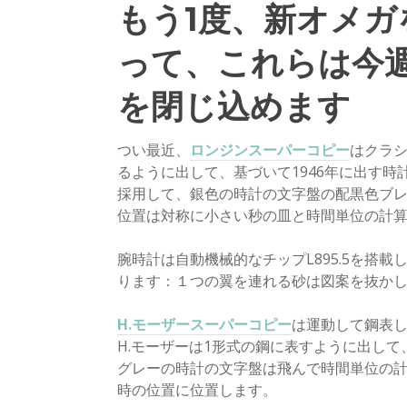
もう1度、新オメ
って、これらは今
を閉じ込めます
つい最近、
ロンジンスーパーコピー
はクラ
るように出して、基づいて1946年に出す時
採用して、銀色の時計の文字盤の配黒色ブレ
位置は対称に小さい秒の皿と時間単位の計
腕時計は自動機械的なチップL895.5を搭
ります：１つの翼を連れる砂は図案を抜かし
H.モーザースーパーコピー
は運動して鋼表
H.モーザーは1形式の鋼に表すように出して、St
グレーの時計の文字盤は飛んで時間単位の計
時の位置に位置します。