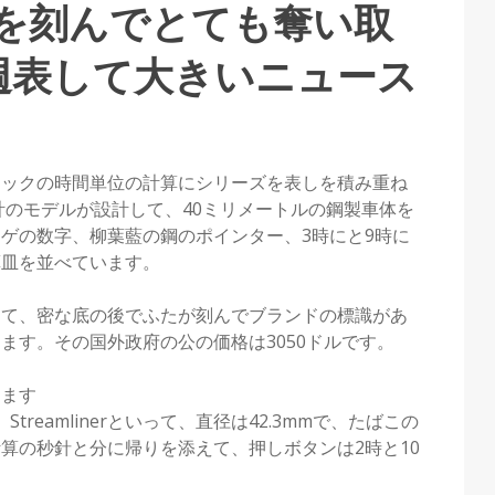
ガを刻んでとても奪い取
週表して大きいニュース
シックの時間単位の計算にシリーズを表しを積み重ね
計のモデルが設計して、40ミリメートルの鋼製車体を
ゲの数字、柳葉藍の鋼のポインター、3時にと9時に
算皿を並べています。
載して、密な底の後でふたが刻んでブランドの標識があ
ます。その国外政府の公の価格は3050ドルです。
します
reamlinerといって、直径は42.3mmで、たばこの
算の秒針と分に帰りを添えて、押しボタンは2時と10