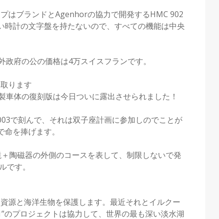
ブランドとAgenhorの協力で開発するHMC 902
い時計の文字盤を持たないので、すべての機能は中央
国外政府の公の価格は4万スイスフランです。
い取ります
鋼製車体の復刻版は今日ついに露出させられました！
05.003で刻んで、それは双子座計画に参加しのでことが
で命を捧げます。
鏡＋陶磁器の外側のコースを表して、制限しないで発
ドルです。
水資源と海洋生物を保護します。最近それとイルクー
No1”のプロジェクトは協力して、世界の最も深い淡水湖