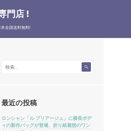
門店 !
本全国送料無料!
検
索
:
最近の投稿
ロンシャン「ル プリアージュ」に横長ボデ
ィの新作バッグが登場、折り紙着想のワン