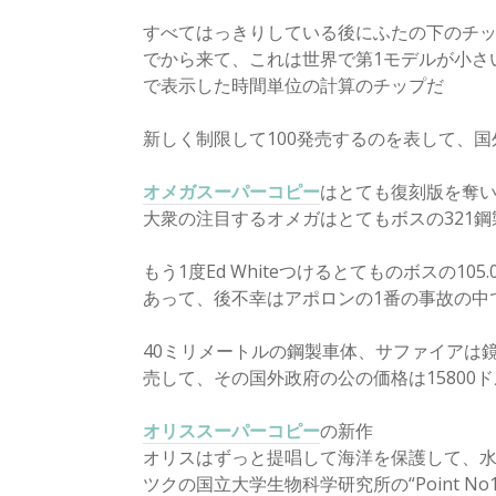
すべてはっきりしている後にふたの下のチップは
でから来て、これは世界で第1モデルが小さ
で表示した時間単位の計算のチップだ
新しく制限して100発売するのを表して、
オメガスーパーコピー
はとても復刻版を奪
大衆の注目するオメガはとてもボスの321
もう1度Ed Whiteつけるとてものボスの1
あって、後不幸はアポロンの1番の事故の中
40ミリメートルの鋼製車体、サファイアは
売して、その国外政府の公の価格は15800
オリススーパーコピー
の新作
オリスはずっと提唱して海洋を保護して、
ツクの国立大学生物科学研究所の“Point 