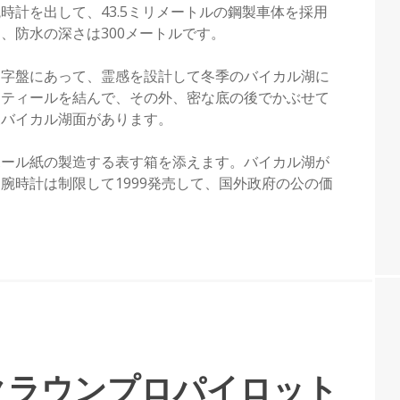
時計を出して、43.5ミリメートルの鋼製車体を採用
、防水の深さは300メートルです。
文字盤にあって、霊感を設計して冬季のバイカル湖に
アティールを結んで、その外、密な底の後でかぶせて
象バイカル湖面があります。
ボール紙の製造する表す箱を添えます。バイカル湖が
腕時計は制限して1999発売して、国外政府の公の価
クラウンプロパイロット