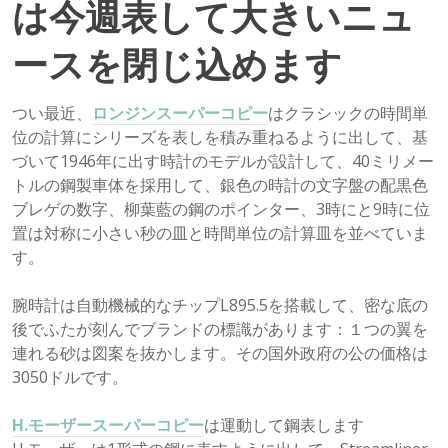
は今週表して大きいニュ
ースを閉じ込めます
つい最近、
ロンジンスーパーコピー
はクラシックの時間単
位の計算にシリーズを表しを積み重ねるように出して、基
づいて1946年に出す時計のモデルが設計して、40ミリメー
トルの鋼製車体を採用して、銀色の時計の文字盤の配黒色
ブレゲの数字、柳葉藍の鋼のポインター、3時にと9時に位
置は対称に小さい秒の皿と時間単位の計算皿を並べていま
す。
腕時計は自動機械的なチップL895.5を搭載して、密な底の
後でふたが刻んでブランドの標識があります：１つの翼を
連れる砂は図案を抜かします。その国外政府の公の価格は
3050ドルです。
H.モーザースーパーコピー
は運動して鋼表します