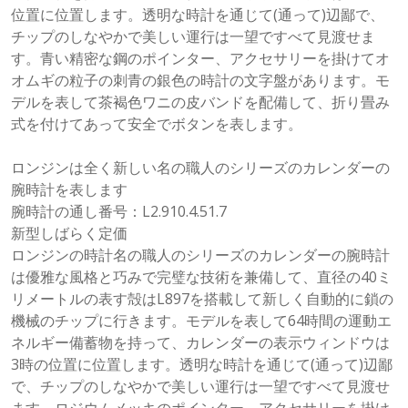
位置に位置します。透明な時計を通じて(通って)辺鄙で、
チップのしなやかで美しい運行は一望ですべて見渡せま
す。青い精密な鋼のポインター、アクセサリーを掛けてオ
オムギの粒子の刺青の銀色の時計の文字盤があります。モ
デルを表して茶褐色ワニの皮バンドを配備して、折り畳み
式を付けてあって安全でボタンを表します。
ロンジンは全く新しい名の職人のシリーズのカレンダーの
腕時計を表します
腕時計の通し番号：L2.910.4.51.7
新型しばらく定価
ロンジンの時計名の職人のシリーズのカレンダーの腕時計
は優雅な風格と巧みで完璧な技術を兼備して、直径の40ミ
リメートルの表す殻はL897を搭載して新しく自動的に鎖の
機械のチップに行きます。モデルを表して64時間の運動エ
ネルギー備蓄物を持って、カレンダーの表示ウィンドウは
3時の位置に位置します。透明な時計を通じて(通って)辺鄙
で、チップのしなやかで美しい運行は一望ですべて見渡せ