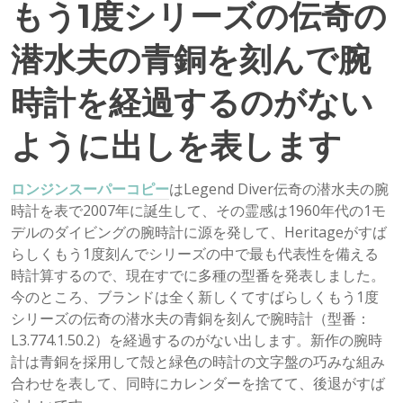
もう1度シリーズの伝奇の
潜水夫の青銅を刻んで腕
時計を経過するのがない
ように出しを表します
ロンジンスーパーコピー
はLegend Diver伝奇の潜水夫の腕
時計を表で2007年に誕生して、その霊感は1960年代の1モ
デルのダイビングの腕時計に源を発して、Heritageがすば
らしくもう1度刻んでシリーズの中で最も代表性を備える
時計算するので、現在すでに多種の型番を発表しました。
今のところ、ブランドは全く新しくてすばらしくもう1度
シリーズの伝奇の潜水夫の青銅を刻んで腕時計（型番：
L3.774.1.50.2）を経過するのがない出します。新作の腕時
計は青銅を採用して殻と緑色の時計の文字盤の巧みな組み
合わせを表して、同時にカレンダーを捨てて、後退がすば