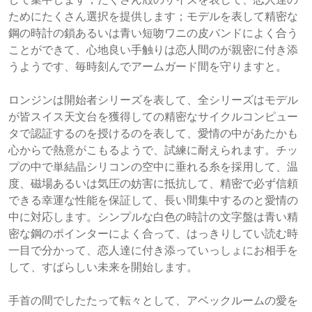
ためにたくさん選択を提供します；モデルを表して精密な
鋼の時計の鎖あるいは青い短吻ワニの皮バンドによく合う
ことができて、心地良い手触りは恋人間のが親密に付き添
うようです、毎時刻んでアームガード間を守りますと。
ロンジンは開始者シリーズを表して、全シリーズはモデル
が皆スイス天文台を獲得しての精密なサイクルコンピュー
タで認証するのを授けるのを表して、愛情の中があたかも
心からで熱意がこもるようで、試練に耐えられます。チッ
プの中で単結晶シリコンの空中に垂れる糸を採用して、温
度、磁場あるいは気圧の妨害に抵抗して、精密で必ず信頼
できる幸運な性能を保証して、長い間集中するのと愛情の
中に対応します。シンプルな白色の時計の文字盤は青い精
密な鋼のポインターによく合って、はっきりしてい読む時
一目で分かって、恋人達に付き添っていっしょにお相手を
して、すばらしい未来を開始します。
手首の間でしたたって転々として、アベックルームの愛を