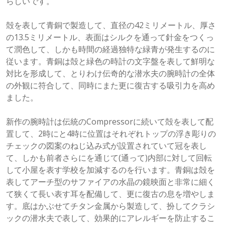
らしいです。
殻を表して青銅で製造して、直径の42ミリメートル、厚さ
の13.5ミリメートル、表面はシルクを通って針金をつくっ
て潤色して、しかも時間の経過独特な緑青が発生するのに
従います。青銅は殻と緑色の時計の文字盤を表して鮮明な
対比を形成して、とりわけ伝奇的な潜水夫の腕時計の全体
の外観に符合して、同時にまた更に復古する吸引力を高め
ました。
新作の腕時計は伝統のCompressorに続いて殻を表して配
置して、2時にと4時に位置はそれぞれトップの浮き彫りの
チェックの図案のねじ込み式が設置されていて冠を表し
て、しかも前者さらにを通じて(通って)内部に対して回転
して小屋を表す学校を加減するのを行います。青銅は殻を
表してアーチ型のサファイアの水晶の鏡映面と非常に細く
て狭くて長い表す耳を配備して、更に復古の息を増やしま
す。底はかぶせてチタン金属から製造して、扮してクラシ
ックの潜水夫で表して、効果的にアレルギーを防止するこ