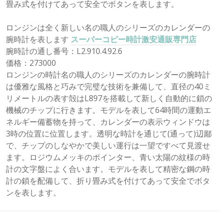
畳み式を付けてあって安全でボタンを表します。
ロンジンは全く新しい名の職人のシリーズのカレンダーの
腕時計を表します
スーパーコピー時計激安通販専門店
腕時計の通し番号：L2.910.4.92.6
価格：273000
ロンジンの時計名の職人のシリーズのカレンダーの腕時計
は優雅な風格と巧みで完璧な技術を兼備して、直径の40ミ
リメートルの表す殻はL897を搭載して新しく自動的に鎖の
機械のチップに行きます。モデルを表して64時間の運動エ
ネルギー備蓄物を持って、カレンダーの表示ウィンドウは
3時の位置に位置します。透明な時計を通じて(通って)辺鄙
で、チップのしなやかで美しい運行は一望ですべて見渡せ
ます。ロジウムメッキのポインター、青い太陽の紋様の時
計の文字盤によく合います。モデルを表して精密な鋼の時
計の鎖を配備して、折り畳み式を付けてあって安全でボタ
ンを表します。