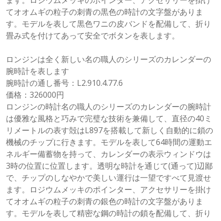
ます。ロジウムメッキのポインター、アクセサリーを掛け
てオオムギの粒子の刺青の黒色の時計の文字盤がありま
す。モデルを表して黒色ワニの皮バンドを配備して、折り
畳み式を付けてあって安全でボタンを表します。
ロンジンは全く新しい名の職人のシリーズのカレンダーの
腕時計を表します
腕時計の通し番号：L2.910.4.77.6
価格：326000円
ロンジンの時計名の職人のシリーズのカレンダーの腕時計
は優雅な風格と巧みで完璧な技術を兼備して、直径の40ミ
リメートルの表す殻はL897を搭載して新しく自動的に鎖の
機械のチップに行きます。モデルを表して64時間の運動エ
ネルギー備蓄物を持って、カレンダーの表示ウィンドウは
3時の位置に位置します。透明な時計を通じて(通って)辺鄙
で、チップのしなやかで美しい運行は一望ですべて見渡せ
ます。ロジウムメッキのポインター、アクセサリーを掛け
てオオムギの粒子の刺青の銀色の時計の文字盤がありま
す。モデルを表して精密な鋼の時計の鎖を配備して、折り