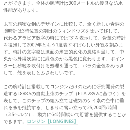
とができます。全体の腕時計は300メートルの優良な防水
性能があります。
以前の精密な鋼のデザインに比較して、全く新しい青銅の
腕時計は3時位置の期日のウィンドウズを除いて移して、
代わるアラビア数字の時にでは“3”を表示して、骨董の時計
を復帰して2007年ともう1度表すすばらしい外観を刻みま
す。時計の文字盤は漆面の漸進的変化の風格を呈して、中
央から外縁次第にに緑色のから黒色に変わります。ポイン
ターは砂粒を吹付ける処理を通って、バラの金色をめっき
して、殻を表しとふさわしいです。
この腕時計は搭載してロンジンだけのために研究開発の製
造するL888.5の自動上弦のチップ（ETA 2892に基づく）を
表して、このチップの組み立ては磁気のケイ素の空中に垂
れる糸を抵抗する、しきりに奮い立って25,200回/時間
（3.5ヘルツ）、動力に64時間続いて貯蓄を提供することが
できます。
ロンジン【LONGINES】