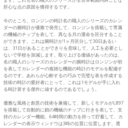
ます。これも名の職人のシリーズが全世界範囲内みごとな
肝心な点の原因を獲得するです。
今のところ、ロンジンの時計名の職人のシリーズのカレン
ダーの腕時計が優雅で発売して、ロンジンを搭載して専属
の機械のチップを表して、異なる月の運命を区分すること
ができます。これは腕時計が1ヶ月区分して30日あるい
は、31日があることができりを意味して、人工を必要とし
ないで学校を加減します。取り上げる価値があったのは、
名の職人のシリーズのカレンダーの腕時計はロンジンが初
を表してカレンダーの複雑な機能の時計のモデルを配備す
るのです。あれらが心酔するの巧みで完璧な表を作成する
技術の時計の愛好者にとって、これは1モデルが手に入れ
る時計算する傑作に値するのであるでしょう。
優雅な風格と創意の技術を兼備して、新しくモデルがL897
を搭載して自動的に鎖の機械のチップに行きを表して、支
持のカレンダー機能。64時間の動力を持って貯蓄して、カ
レンダーの表示ウィンドウは3時の位置に位置します。透