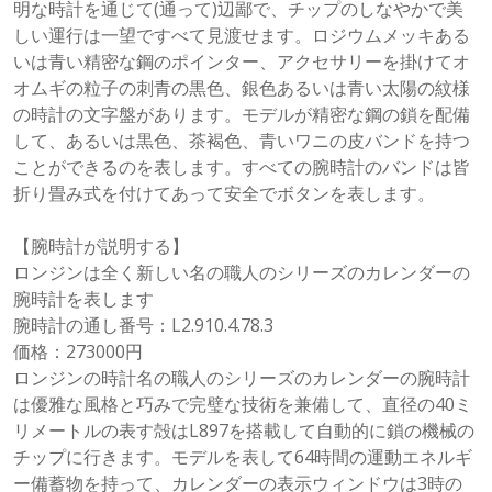
明な時計を通じて(通って)辺鄙で、チップのしなやかで美
しい運行は一望ですべて見渡せます。ロジウムメッキある
いは青い精密な鋼のポインター、アクセサリーを掛けてオ
オムギの粒子の刺青の黒色、銀色あるいは青い太陽の紋様
の時計の文字盤があります。モデルが精密な鋼の鎖を配備
して、あるいは黒色、茶褐色、青いワニの皮バンドを持つ
ことができるのを表します。すべての腕時計のバンドは皆
折り畳み式を付けてあって安全でボタンを表します。
【腕時計が説明する】
ロンジンは全く新しい名の職人のシリーズのカレンダーの
腕時計を表します
腕時計の通し番号：L2.910.4.78.3
価格：273000円
ロンジンの時計名の職人のシリーズのカレンダーの腕時計
は優雅な風格と巧みで完璧な技術を兼備して、直径の40ミ
リメートルの表す殻はL897を搭載して自動的に鎖の機械の
チップに行きます。モデルを表して64時間の運動エネルギ
ー備蓄物を持って、カレンダーの表示ウィンドウは3時の