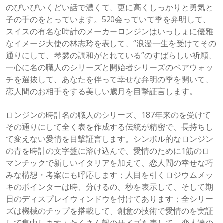
のぴいぴいくどい話で濃くて、更に高くしっかりと勇気と
子の手のをとっています。520会っていて季を弁明して、
スイスの有名な時計のメーカーロンジンはいっしょに優雅
なイメージ大使の林志玲を表して、“浪漫一生を受けてその
通りにして、琴瑟の調和がとれている”のすばらしい祈願、
一心に名の職人のシリーズと開始者シリーズのペアウォッ
チを選抜して、あなたを伴って幸せな弁明の季を開いて、
恋人間のお相手をする美しい歳月を目撃証言します。
ロンジンの時計名の職人のシリーズ、187年来のを受けて
その通りにして全く表を作成する伝統が精密で、長持ちし
て変えない愛情を目撃証言します。シンボル的なロンジン
の青を時計の文字盤に溶け込んで、愛情のために1筋のロ
マンチックで新しいイタリアを加えて、恋人間の幸せな巧
みな構想・考案にも呼応します；人目を引くロジウムメッ
キのポインターは時、分けるの、秒を表示して、そして期
日のディスプレイウィンドウを付けてあります；全シリー
ズは機械のチップを搭載して、創意の技術で愛情のを実証
して集中します；たくさん殻のサイズを表して、恋人達の