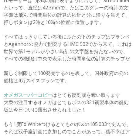
H.モーザーは1形式の鋼に表すように出して、Streamliner
といって、直径は42.3mmで、たばこのグレーの時計の文
字盤は飛んで時間単位の計算の秒針と分に帰りを添えて、
押しボタンは2時と10時の位置に位置します。
すべてはっきりしている後にふたの下のチップはブランド
とAgenhorの協力で開発するHMC 902でから来て、これは
世界で第1モデルが小さい時計の文字盤を持たないので、
すべての機能は中央で表示した時間単位の計算のチップだ
新しく制限して100発売するのを表して、国外政府の公の
価格は4万スイスフランです。
オメガスーパーコピー
はとても復刻版を奪い取ります
大衆の注目するオメガはとてもボスの321鋼製車体の復刻
版は今日ついに露出させられました！
もう1度Ed Whiteつけるとてものボスの105.003で刻んで、
それは双子座計画に参加しのでことがあって、後不幸はア