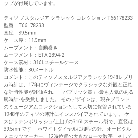
ップが付属しています。
ティソ ノスタルジア クラシック コレクション T66178233
型番：T66178233
直径：39.5mm
ケース厚：11.9mm
ムーブメント：自動巻き
ムーブメント：ETA 2894-2
ケース素材：316Lスチールケース
防水性能：30メートル
コメント：このティソノスタルジアクラシック1948レプリ
カ時計は、17年にヴィンテージでクラシックな外観と正確
な計時性能が評価され、「パブリック賞」-最も人気のある
腕時計-を受賞しました。 そのデザインは、現在ブランド
のミュージアムコレクションとして大切に保管されている
1948年のティソの時計にインスパイアされています。 ケー
スはサテンポリッシュ仕上げの316Lスチール製で、直径は
39.5mmです。 ホワイトダイヤルに柳型の針、オービタル
ミニッツマーカー、12時位置の大きなローマ数字、そして