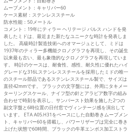
ムーブメント：自動巻き
ムーブメント：キャリバー60
ケース素材：ステンレススチール
防水性能：50メートル
コメント：19年にティラー ヘリテージ パルス ハンドを発
表したミドは、最近また新たなユニークな時計を発表しま
した。 高級時計製造技術へのオマージュとして、ミドは
1937年のティラー多機能クロノグラフを再現し、その誕生
以来最も古い、最も象徴的なクロノグラフを再現していま
す。 時計のケースは、耐食性、感性、耐久性に優れたハイ
グレードな316Lステンレススチールを採用したミドの唯一
のスチール部品であるステンレススチール製で、サイズは
直径42mmです。 ブラックの文字盤には、外周にタキメー
ターリングスケール、ナイフ型の針とアラビア数字の組み
合わせで時刻を表示し、サンバースト効果を施した2つの
副文字盤と6時位置の日付窓でヴィンテージ感を演出して
います。 ETA A05.H31をベースにした自動巻きムーブメン
ト、キャリバー60を搭載し、パワーリザーブは完全に巻き
上げた状態で60時間、ブラックの牛革エンボス加工ストラ