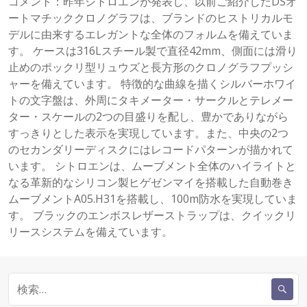
コメント：昨年シトロエンが発表し、以前ご紹介したDSオ
ートマチッククロノグラフは、ブランドのヒストリカルモ
デルに由来するエレガントな全体のフォルムを備えていま
す。 ケースは316Lスチール製で直径42mm、側面には滑り
止めのポックリ型リュウズと長方形のクロノグラフプッシ
ャーを備えています。 特徴的な曲線を描くシルバーホワイ
トの文字盤は、外周にタキメーター・サークルとテレメー
ター・スケールの2つの目盛りを配し、豊かでありながら
すっきりとした表示を実現しています。また、中央の2つ
のセカンダリーディスクにはレコードパターンが描かれて
います。 シトロエンは、ムーブメント全体のハイライトと
なる革新的なシリコン製ヒゲゼンマイを搭載した自動巻き
ムーブメントA05.H31を搭載し、100m防水を実現していま
す。 ブラックのエンボスレザーストラップは、クイックリ
リースシステムを備えています。
検
索