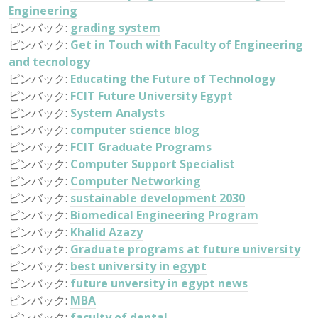
Engineering
ピンバック:
grading system
ピンバック:
Get in Touch with Faculty of Engineering
and tecnology
ピンバック:
Educating the Future of Technology
ピンバック:
FCIT Future University Egypt
ピンバック:
System Analysts
ピンバック:
computer science blog
ピンバック:
FCIT Graduate Programs
ピンバック:
Computer Support Specialist
ピンバック:
Computer Networking
ピンバック:
sustainable development 2030
ピンバック:
Biomedical Engineering Program
ピンバック:
Khalid Azazy
ピンバック:
Graduate programs at future university
ピンバック:
best university in egypt
ピンバック:
future unversity in egypt news
ピンバック:
MBA
ピンバック:
faculty of dental