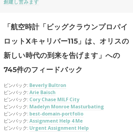
創建し営みます
ー
シ
「
航空時計「ビッグクラウンプロパイ
ョ
ロットXキャリバー115」は、オリスの
ン
新しい時代の到来を告げます
」への
745件のフィードバック
ピンバック:
Beverly Bultron
ピンバック:
Arie Baisch
ピンバック:
Cory Chase MILF City
ピンバック:
Madelyn Monroe Masturbating
ピンバック:
best-domain-portfolio
ピンバック:
Assignment Help 4 Me
ピンバック:
Urgent Assignment Help