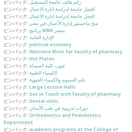
ピンバック:
رقم هاتف جامعة المستقبل
ピンバック:
افضل جامعة لدراسة ادارة الاعمال
ピンバック:
افضل جامعة لدراسة ادارة الاعمال
ピンバック:
منح ماجستير إدارة الأعمال في مصر
ピンバック:
برنامج MBA بمصر
ピンバック:
الإدارة العامة
ピンバック:
political economy
ピンバック:
Welcome Note for faculty of pharmacy
ピンバック:
Hot Plates
ピンバック:
عيوب كلية الصيدلة
ピンバック:
الكيمياء الطبية
ピンバック:
علم السموم والكيمياء الحيوية
ピンバック:
Large Lecture Halls
ピンバック:
Get in Touch with Faculty of pharmacy
ピンバック:
Dental clinic
ピンバック:
دورات تدريبية في طب الأسنان
ピンバック:
Orthodontics and Pedodontics
Department
ピンバック:
academic programs at the College of