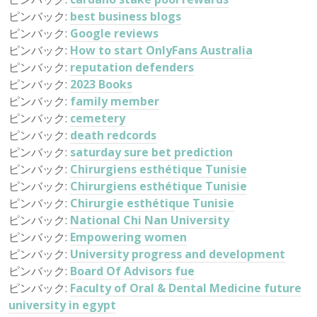
ピンバック:
best business blogs
ピンバック:
Google reviews
ピンバック:
How to start OnlyFans Australia
ピンバック:
reputation defenders
ピンバック:
2023 Books
ピンバック:
family member
ピンバック:
cemetery
ピンバック:
death redcords
ピンバック:
saturday sure bet prediction
ピンバック:
Chirurgiens esthétique Tunisie
ピンバック:
Chirurgiens esthétique Tunisie
ピンバック:
Chirurgie esthétique Tunisie
ピンバック:
National Chi Nan University
ピンバック:
Empowering women
ピンバック:
University progress and development
ピンバック:
Board Of Advisors fue
ピンバック:
Faculty of Oral & Dental Medicine future
university in egypt