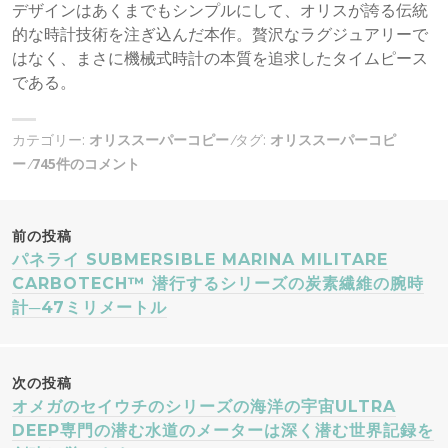
デザインはあくまでもシンプルにして、オリスが誇る伝統
的な時計技術を注ぎ込んだ本作。贅沢なラグジュアリーで
はなく、まさに機械式時計の本質を追求したタイムピース
である。
カテゴリー:
オリススーパーコピー
タグ:
オリススーパーコピ
ー
745件のコメント
投
前の投稿
パネライ SUBMERSIBLE MARINA MILITARE
稿
CARBOTECH™ 潜行するシリーズの炭素繊維の腕時
計─47ミリメートル
ナ
ビ
次の投稿
オメガのセイウチのシリーズの海洋の宇宙ULTRA
ゲ
DEEP専門の潜む水道のメーターは深く潜む世界記録を