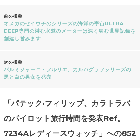
投
前の投稿
オメガのセイウチのシリーズの海洋の宇宙ULTRA
稿
DEEP専門の潜む水道のメーターは深く潜む世界記録を
創建し営みます
ナ
ビ
次の投稿
パルミジャーニ・フルリエ、カルパグラフシリーズの
ゲ
黒と白の男女を発売
ー
「
パテック·フィリップ、カラトラバ
シ
のパイロット旅行時間を発表Ref。
ョ
7234Aレディースウォッチ
」への852