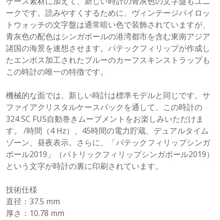
ケース素材に加えて、新しい時計の青灰色の文字盤もユニ
ークです。読みやすくするために、ヴィンテージパイロッ
トウォッチの文字盤は通常暗い色で装飾されていますが、
青灰色の配色はシンガポールの港湾都市を含む東南アジア
諸国の海景を連想させます。パテックフィリップが作成し
たエンボス加工されたブルーのカーフスキンストラップも
この時計の唯一の特徴です。
機械的な面では、新しい時計は標準モデルと同じです。サ
ファイアクリスタルケースバックを通して、この時計の
324 SC FUS自動巻きムーブメントをお楽しみいただけま
す。 /時間（4 Hz）、45時間の電力貯蔵、デュアルタイム
ゾーン、昼夜表示。さらに、「パテックフィリップシンガ
ポール2019」（パトリックフィリップシンガポール2019）
という文字が時計の裏に印刷されています。
技術仕様
直径：37.5 mm
厚さ：10.78 mm