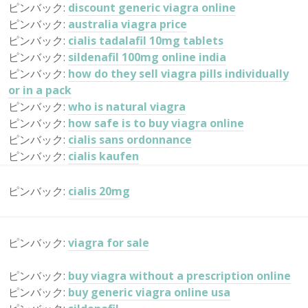
ピンバック:
discount generic viagra online
ピンバック:
australia viagra price
ピンバック:
cialis tadalafil 10mg tablets
ピンバック:
sildenafil 100mg online india
ピンバック:
how do they sell viagra pills individually
or in a pack
ピンバック:
who is natural viagra
ピンバック:
how safe is to buy viagra online
ピンバック:
cialis sans ordonnance
ピンバック:
cialis kaufen
ピンバック:
cialis 20mg
ピンバック:
viagra for sale
ピンバック:
buy viagra without a prescription online
ピンバック:
buy generic viagra online usa